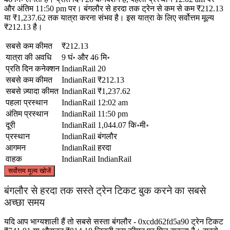
और अंतिम 11:50 pm पर। बंगलौर से हरदा तक ट्रेन से कम से कम ₹212.13
या ₹1,237.62 तक यात्रा करना संभव है। इस यात्रा के लिए सर्वोत्तम मूल्य
₹212.13 है।
सबसे कम कीमत
₹212.13
यात्रा की अवधि
9 घं॰ और 46 मि॰
प्रति दिन कनेक्शन
IndianRail
20
सबसे कम कीमत
IndianRail
₹212.13
सबसे ज़्यादा कीमत
IndianRail
₹1,237.62
पहला प्रस्थान
IndianRail
12:02 am
अंतिम प्रस्थान
IndianRail
11:50 pm
दूरी
IndianRail
1,044.07 कि॰मी॰
प्रस्थान
IndianRail
बंगलौर
आगमन
IndianRail
हरदा
वाहक
IndianRail
IndianRail
©
CARTO
, ©
OpenStreetMap
contributors
सर्वोत्तम मूल्य खोजें
Harda
बंगलौर से हरदा तक सस्ते ट्रेन टिकट बुक करने का सबसे
अच्छा समय
यदि आप भाग्यशाली हैं तो सबसे सस्ता बंगलौर - 0xcdd62fd5a90 ट्रेन टिकट