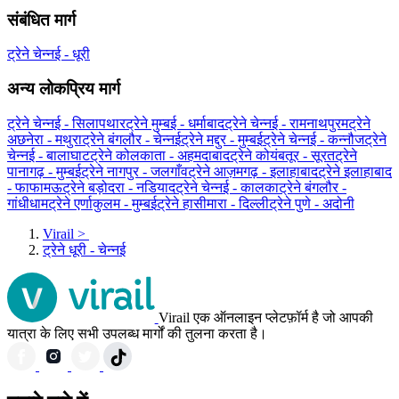
संबंधित मार्ग
ट्रेने चेन्नई - धूरी
अन्य लोकप्रिय मार्ग
ट्रेने चेन्नई - सिलापथार
ट्रेने मुम्बई - धर्माबाद
ट्रेने चेन्नई - रामनाथपुरम
ट्रेने
अछनेरा - मथुरा
ट्रेने बंगलौर - चेन्नई
ट्रेने मद्दुर - मुम्बई
ट्रेने चेन्नई - कन्नौज
ट्रेने
चेन्नई - बालाघाट
ट्रेने कोलकाता - अहमदाबाद
ट्रेने कोयंबतूर - सूरत
ट्रेने
पानागढ़ - मुम्बई
ट्रेने नागपुर - जलगाँव
ट्रेने आज़मगढ़ - इलाहाबाद
ट्रेने इलाहाबाद
- फाफामऊ
ट्रेने बड़ोदरा - नडियाद
ट्रेने चेन्नई - कालका
ट्रेने बंगलौर -
गांधीधाम
ट्रेने एर्णाकुलम - मुम्बई
ट्रेने हासीमारा - दिल्ली
ट्रेने पुणे - अदोनी
Virail
>
ट्रेने धूरी - चेन्नई
Virail एक ऑनलाइन प्लेटफ़ॉर्म है जो आपकी
यात्रा के लिए सभी उपलब्ध मार्गों की तुलना करता है।