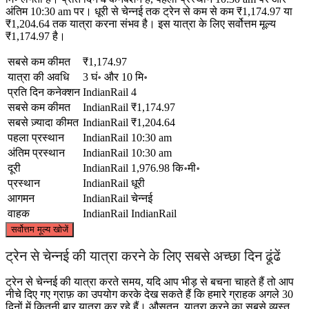
अंतिम 10:30 am पर। धूरी से चेन्नई तक ट्रेन से कम से कम ₹1,174.97 या
₹1,204.64 तक यात्रा करना संभव है। इस यात्रा के लिए सर्वोत्तम मूल्य
₹1,174.97 है।
सबसे कम कीमत
₹1,174.97
यात्रा की अवधि
3 घं॰ और 10 मि॰
प्रति दिन कनेक्शन
IndianRail
4
सबसे कम कीमत
IndianRail
₹1,174.97
सबसे ज़्यादा कीमत
IndianRail
₹1,204.64
पहला प्रस्थान
IndianRail
10:30 am
अंतिम प्रस्थान
IndianRail
10:30 am
दूरी
IndianRail
1,976.98 कि॰मी॰
प्रस्थान
IndianRail
धूरी
आगमन
IndianRail
चेन्नई
वाहक
IndianRail
IndianRail
©
CARTO
, ©
OpenStreetMap
contributors
सर्वोत्तम मूल्य खोजें
Dhuri
ट्रेन से चेन्नई की यात्रा करने के लिए सबसे अच्छा दिन ढूंढें
ट्रेन से चेन्नई की यात्रा करते समय, यदि आप भीड़ से बचना चाहते हैं तो आप
नीचे दिए गए ग्राफ़ का उपयोग करके देख सकते हैं कि हमारे ग्राहक अगले 30
दिनों में कितनी बार यात्रा कर रहे हैं। औसतन, यात्रा करने का सबसे व्यस्त