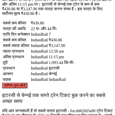
और अंतिम 11:15 pm पर। इटारसी से चेन्नई तक ट्रेन से कम से कम
₹430.86 या ₹3,147.90 तक यात्रा करना संभव है। इस यात्रा के लिए
सर्वोत्तम मूल्य ₹430.86 है।
सबसे कम कीमत
₹430.86
यात्रा की अवधि
22 घं॰ और 44 मि॰
प्रति दिन कनेक्शन
IndianRail
7
सबसे कम कीमत
IndianRail
₹430.86
सबसे ज़्यादा कीमत
IndianRail
₹3,147.90
पहला प्रस्थान
IndianRail
12:50 am
अंतिम प्रस्थान
IndianRail
11:15 pm
दूरी
IndianRail
1,093.44 कि॰मी॰
प्रस्थान
IndianRail
इटारसी
आगमन
IndianRail
चेन्नई
वाहक
IndianRail
IndianRail
©
CARTO
, ©
OpenStreetMap
contributors
सर्वोत्तम मूल्य खोजें
Itarsi
इटारसी से चेन्नई तक सस्ते ट्रेन टिकट बुक करने का सबसे
अच्छा समय
यदि आप भाग्यशाली हैं तो सबसे सस्ता इटारसी - 0xcdd62fd5a90 ट्रेन टिकट