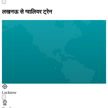
लखनऊ से ग्‍वालियर ट्रेन
Lucknow