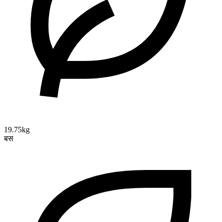
19.75kg
बस