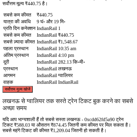
सर्वोत्तम मूल्य ₹440.75 है।
सबसे कम कीमत
₹440.75
यात्रा की अवधि
9 घं॰ और 19 मि॰
प्रति दिन कनेक्शन
IndianRail
1
सबसे कम कीमत
IndianRail
₹440.75
सबसे ज़्यादा कीमत
IndianRail
₹1,548.67
पहला प्रस्थान
IndianRail
10:35 am
अंतिम प्रस्थान
IndianRail
4:10 pm
दूरी
IndianRail
282.13 कि॰मी॰
प्रस्थान
IndianRail
लखनऊ
आगमन
IndianRail
ग्‍वालियर
वाहक
IndianRail
IndianRail
©
CARTO
, ©
OpenStreetMap
contributors
सर्वोत्तम मूल्य खोजें
लखनऊ से ग्‍वालियर तक सस्ते ट्रेन टिकट बुक करने का सबसे
अच्छा समय
Lucknow
यदि आप भाग्यशाली हैं तो सबसे सस्ता लखनऊ - 0xcdd62fd5a90 ट्रेन
टिकट ₹588.03 या औसतन ₹874.45 जितनी कम कीमत पर मिल सकता है।
सबसे महंगे टिकट की कीमत ₹1,209.04 जितनी हो सकती है।