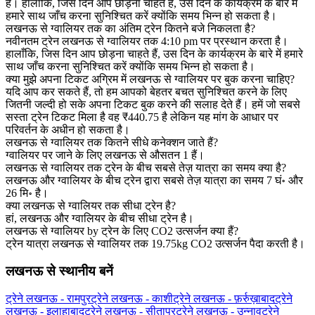
है। हालाँकि, जिस दिन आप छोड़ना चाहते हैं, उस दिन के कार्यक्रम के बारे में
हमारे साथ जाँच करना सुनिश्चित करें क्योंकि समय भिन्न हो सकता है।
लखनऊ से ग्‍वालियर तक का अंतिम ट्रेन कितने बजे निकलता है?
नवीनतम ट्रेन लखनऊ से ग्‍वालियर तक 4:10 pm पर प्रस्थान करता है।
हालाँकि, जिस दिन आप छोड़ना चाहते हैं, उस दिन के कार्यक्रम के बारे में हमारे
साथ जाँच करना सुनिश्चित करें क्योंकि समय भिन्न हो सकता है।
क्या मुझे अपना टिकट अग्रिम में लखनऊ से ग्‍वालियर पर बुक करना चाहिए?
यदि आप कर सकते हैं, तो हम आपको बेहतर बचत सुनिश्चित करने के लिए
जितनी जल्दी हो सके अपना टिकट बुक करने की सलाह देते हैं। हमें जो सबसे
सस्ता ट्रेन टिकट मिला है वह ₹440.75 है लेकिन यह मांग के आधार पर
परिवर्तन के अधीन हो सकता है।
लखनऊ से ग्‍वालियर तक कितने सीधे कनेक्शन जाते हैं?
ग्‍वालियर पर जाने के लिए लखनऊ से औसतन 1 हैं।
लखनऊ से ग्‍वालियर तक ट्रेन के बीच सबसे तेज़ यात्रा का समय क्या है?
लखनऊ और ग्‍वालियर के बीच ट्रेन द्वारा सबसे तेज़ यात्रा का समय 7 घं॰ और
26 मि॰ है।
क्या लखनऊ से ग्‍वालियर तक सीधा ट्रेन है?
हां, लखनऊ और ग्‍वालियर के बीच सीधा ट्रेन है।
लखनऊ से ग्‍वालियर by ट्रेन के लिए CO2 उत्सर्जन क्या हैं?
ट्रेन यात्रा लखनऊ से ग्‍वालियर तक 19.75kg CO2 उत्सर्जन पैदा करती है।
लखनऊ से स्थानीय बनें
ट्रेने लखनऊ - रामपुर
ट्रेने लखनऊ - काशी
ट्रेने लखनऊ - फ़र्रुख़ाबाद
ट्रेने
लखनऊ - इलाहाबाद
ट्रेने लखनऊ - सीतापुर
ट्रेने लखनऊ - उन्नाव
ट्रेने