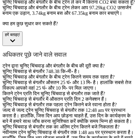
चुनिए चिंचवाड़ और बंगलौर के बीच ट्रेन ले कर मैं कितना CO2 बचा सकता हूँ?
चुनिए चिंचवाड़ और बंगलौर के बीच ट्रेन लेकर आप 97.29kg CO2 उत्सर्जन
बनाम एक उड़ान, 3.74kg बनाम बस और 67.35kg बनाम कार बचाएंगे।
क्या हम कुछ सुधार कर सकते हैं?
हमें बताइए!
अधिकतर पूछे जाने वाले सवाल
ट्रेन द्वारा चुनिए चिंचवाड़ और बंगलौर के बीच की दूरी क्या है?
चुनिए चिंचवाड़ से बंगलौर 748.38 कि॰मी॰ है।
चुनिए चिंचवाड़ और बंगलौर के बीच ट्रेन कितने समय तक रहता है?
चुनिए चिंचवाड़ से बंगलौर औसतन 25 घं॰ और 13 मि॰ है। हालांकि सबसे तेज
विकल्प आपको वहां 25 घं॰ और 10 मि॰ पर मिल जाएगा।
कितने ट्रेन प्रति दिन चुनिए चिंचवाड़ से बंगलौर तक जाते हैं?
चुनिए चिंचवाड़ से बंगलौर में औसतन प्रति दिन 2 कनेक्शन हैं।
चुनिए चिंचवाड़ से बंगलौर तक पहला ट्रेन कितने बजे रवाना होता है?
जल्द से जल्द ट्रेन चुनिए चिंचवाड़ से बंगलौर तक 12:48 am पर प्रस्थान
करता है। हालाँकि, जिस दिन आप छोड़ना चाहते हैं, उस दिन के कार्यक्रम के
बारे में हमारे साथ जाँच करना सुनिश्चित करें क्योंकि समय भिन्न हो सकता है।
चुनिए चिंचवाड़ से बंगलौर तक का अंतिम ट्रेन कितने बजे निकलता है?
नवीनतम ट्रेन चुनिए चिंचवाड़ से बंगलौर तक 1:48 am पर प्रस्थान करता है।
हालाँकि, जिस दिन आप छोड़ना चाहते हैं, उस दिन के कार्यक्रम के बारे में हमारे