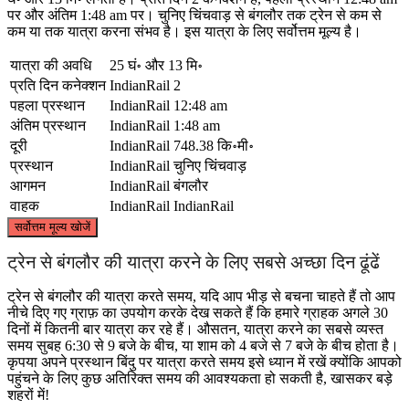
पर और अंतिम 1:48 am पर। चुनिए चिंचवाड़ से बंगलौर तक ट्रेन से कम से
कम या तक यात्रा करना संभव है। इस यात्रा के लिए सर्वोत्तम मूल्य है।
यात्रा की अवधि
25 घं॰ और 13 मि॰
प्रति दिन कनेक्शन
IndianRail
2
पहला प्रस्थान
IndianRail
12:48 am
अंतिम प्रस्थान
IndianRail
1:48 am
दूरी
IndianRail
748.38 कि॰मी॰
प्रस्थान
IndianRail
चुनिए चिंचवाड़
आगमन
IndianRail
बंगलौर
वाहक
IndianRail
IndianRail
©
CARTO
, ©
OpenStreetMap
contributors
सर्वोत्तम मूल्य खोजें
Pimpri
ट्रेन से बंगलौर की यात्रा करने के लिए सबसे अच्छा दिन ढूंढें
ट्रेन से बंगलौर की यात्रा करते समय, यदि आप भीड़ से बचना चाहते हैं तो आप
नीचे दिए गए ग्राफ़ का उपयोग करके देख सकते हैं कि हमारे ग्राहक अगले 30
दिनों में कितनी बार यात्रा कर रहे हैं। औसतन, यात्रा करने का सबसे व्यस्त
समय सुबह 6:30 से 9 बजे के बीच, या शाम को 4 बजे से 7 बजे के बीच होता है।
कृपया अपने प्रस्थान बिंदु पर यात्रा करते समय इसे ध्यान में रखें क्योंकि आपको
पहुंचने के लिए कुछ अतिरिक्त समय की आवश्यकता हो सकती है, खासकर बड़े
शहरों में!