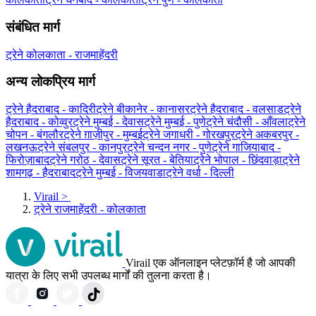
संबंधित मार्ग
ट्रेने कोलकाता - राजमाहेंदरी
अन्य लोकप्रिय मार्ग
ट्रेने हैदराबाद - कादिरी
ट्रेने बीकानेर - कानासर
ट्रेने हैदराबाद - वलसाड
ट्रेने
हैदराबाद - कोव्वुर
ट्रेने मुम्बई - देवास
ट्रेने मुम्बई - पुणे
ट्रेने चंदौसी - आँवला
ट्रेने
चोपन - बंगलौर
ट्रेने ग़ाज़ीपुर - मुम्बई
ट्रेने जगाधरी - गोरखपुर
ट्रेने अकबरपुर -
लखनऊ
ट्रेने संबलपुर - कानपुर
ट्रेने चन्दन नगर - पुणे
ट्रेने गाजियाबाद -
फिरोज़ाबाद
ट्रेने गरोठ - देवास
ट्रेने सूरत - बेतिया
ट्रेने भोपाल - छिंदवाड़ा
ट्रेने
शामगढ़ - हैदराबाद
ट्रेने मुम्बई - विजयवाडा
ट्रेने वर्धा - दिल्ली
Virail
>
ट्रेने राजमाहेंदरी - कोलकाता
Virail एक ऑनलाइन प्लेटफ़ॉर्म है जो आपकी
यात्रा के लिए सभी उपलब्ध मार्गों की तुलना करता है।