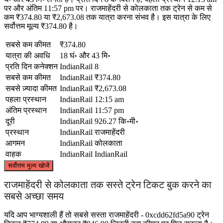
पर और अंतिम 11:57 pm पर। राजमाहेंदरी से कोलकाता तक ट्रेन से कम से
कम ₹374.80 या ₹2,673.08 तक यात्रा करना संभव है। इस यात्रा के लिए
सर्वोत्तम मूल्य ₹374.80 है।
सबसे कम कीमत
₹374.80
यात्रा की अवधि
18 घं॰ और 43 मि॰
प्रति दिन कनेक्शन
IndianRail
8
सबसे कम कीमत
IndianRail
₹374.80
सबसे ज़्यादा कीमत
IndianRail
₹2,673.08
पहला प्रस्थान
IndianRail
12:15 am
अंतिम प्रस्थान
IndianRail
11:57 pm
दूरी
IndianRail
926.27 कि॰मी॰
प्रस्थान
IndianRail
राजमाहेंदरी
आगमन
IndianRail
कोलकाता
वाहक
IndianRail
IndianRail
©
CARTO
, ©
OpenStreetMap
contributors
सर्वोत्तम मूल्य खोजें
Kolkata
राजमाहेंदरी से कोलकाता तक सस्ते ट्रेन टिकट बुक करने का
सबसे अच्छा समय
यदि आप भाग्यशाली हैं तो सबसे सस्ता राजमाहेंदरी - 0xcdd62fd5a90 ट्रेन