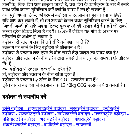
हालाँकि, जिस दिन आप छोड़ना चाहते हैं, उस दिन के कार्यक्रम के बारे में हमारे
साथ जाँच करना सुनिश्चित करें क्योंकि समय भिन्न हो सकता है।
क्या मुझे अपना टिकट अग्रिम में बड़ोदरा से रतलाम पर बुक करना चाहिए?
यदि आप कर सकते हैं, तो हम आपको बेहतर बचत सुनिश्चित करने के लिए
जितनी जल्दी हो सके अपना टिकट बुक करने की सलाह देते हैं। हमें जो सबसे
सस्ता ट्रेन टिकट मिला है वह ₹132.99 है लेकिन यह मांग के आधार पर
परिवर्तन के अधीन हो सकता है।
बड़ोदरा से रतलाम तक कितने सीधे कनेक्शन जाते हैं?
रतलाम पर जाने के लिए बड़ोदरा से औसतन 3 हैं।
बड़ोदरा से रतलाम तक ट्रेन के बीच सबसे तेज़ यात्रा का समय क्या है?
बड़ोदरा और रतलाम के बीच ट्रेन द्वारा सबसे तेज़ यात्रा का समय 3 घं॰ और 9
मि॰ है।
क्या बड़ोदरा से रतलाम तक सीधा ट्रेन है?
हां, बड़ोदरा और रतलाम के बीच सीधा ट्रेन है।
बड़ोदरा से रतलाम by ट्रेन के लिए CO2 उत्सर्जन क्या हैं?
ट्रेन यात्रा बड़ोदरा से रतलाम तक 15.42kg CO2 उत्सर्जन पैदा करती है।
बड़ोदरा से स्थानीय बनें
ट्रेने बड़ोदरा - अहमदाबाद
ट्रेने बड़ोदरा - सूरत
ट्रेने बड़ोदरा - इन्दौर
ट्रेने
बड़ोदरा - राजकोट
ट्रेने बड़ोदरा - नासिक
ट्रेने बड़ोदरा - उज्जैन
ट्रेने बड़ोदरा -
नडियाद
ट्रेने बड़ोदरा - भरूच
ट्रेने बड़ोदरा - गोधरा
ट्रेने बड़ोदरा -
अंकलेश्वर
ट्रेने बड़ोदरा - वापी
ट्रेने बड़ोदरा - साबरमती