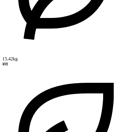
15.42kg
बस