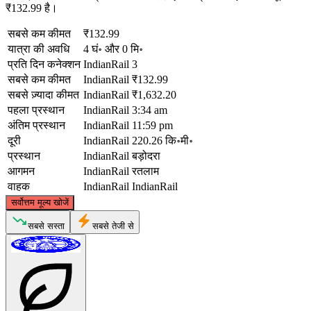
₹132.99 है।
सबसे कम कीमत
₹132.99
यात्रा की अवधि
4 घं॰ और 0 मि॰
प्रति दिन कनेक्शन
IndianRail
3
सबसे कम कीमत
IndianRail
₹132.99
सबसे ज़्यादा कीमत
IndianRail
₹1,632.20
पहला प्रस्थान
IndianRail
3:34 am
अंतिम प्रस्थान
IndianRail
11:59 pm
दूरी
IndianRail
220.26 कि॰मी॰
प्रस्थान
IndianRail
बड़ोदरा
आगमन
IndianRail
रतलाम
वाहक
IndianRail
IndianRail
©
CARTO
, ©
OpenStreetMap
contributors
सर्वोत्तम मूल्य खोजें
Ratlam
सबसे सस्ता
सबसे तेजी से