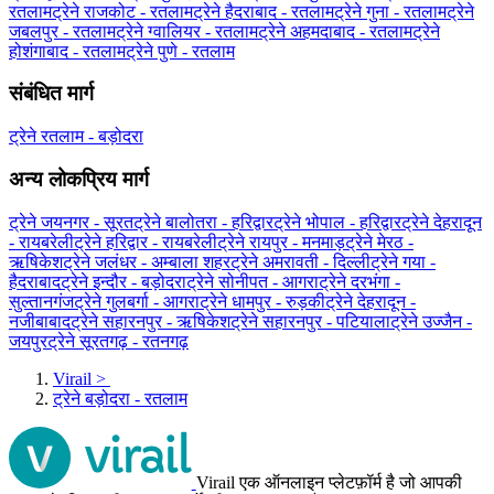
रतलाम
ट्रेने राजकोट - रतलाम
ट्रेने हैदराबाद - रतलाम
ट्रेने गुना - रतलाम
ट्रेने
जबलपुर - रतलाम
ट्रेने ग्‍वालियर - रतलाम
ट्रेने अहमदाबाद - रतलाम
ट्रेने
होशंगाबाद - रतलाम
ट्रेने पुणे - रतलाम
संबंधित मार्ग
ट्रेने रतलाम - बड़ोदरा
अन्य लोकप्रिय मार्ग
ट्रेने जयनगर - सूरत
ट्रेने बालोतरा - हरिद्वार
ट्रेने भोपाल - हरिद्वार
ट्रेने देहरादून
- रायबरेली
ट्रेने हरिद्वार - रायबरेली
ट्रेने रायपुर - मनमाड़
ट्रेने मेरठ -
ऋषिकेश
ट्रेने जलंधर - अम्बाला शहर
ट्रेने अमरावती - दिल्ली
ट्रेने गया -
हैदराबाद
ट्रेने इन्दौर - बड़ोदरा
ट्रेने सोनीपत - आगरा
ट्रेने दरभंगा -
सुल्तानगंज
ट्रेने गुलबर्गा - आगरा
ट्रेने धामपुर - रुड़की
ट्रेने देहरादून -
नजीबाबाद
ट्रेने सहारनपुर - ऋषिकेश
ट्रेने सहारनपुर - पटियाला
ट्रेने उज्जैन -
जयपुर
ट्रेने सूरतगढ़ - रतनगढ़
Virail
>
ट्रेने बड़ोदरा - रतलाम
Virail एक ऑनलाइन प्लेटफ़ॉर्म है जो आपकी