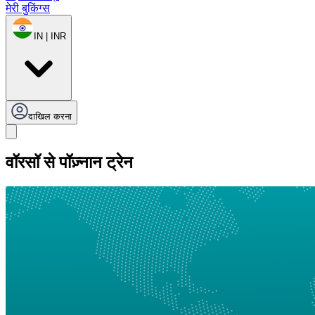
मेरी बुकिंग्स
IN | INR
दाखिल करना
वॉरसॉ से पॉज़्नान ट्रेन