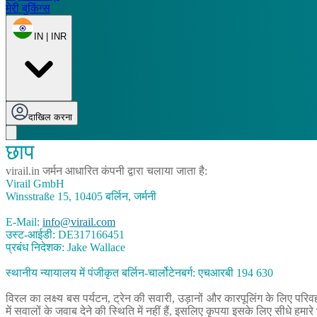
मेरी बुकिंग्स
IN | INR
दाखिल करना
छाप
virail.in जर्मन आधारित कंपनी द्वारा चलाया जाता है:
Virail GmbH
Winsstraße 15, 10405 बर्लिन, जर्मनी
E-Mail:
info@virail.com
उस्ट-आईडी: DE317166451
प्रबंध निदेशक: Jake Wallace
स्थानीय न्यायालय में पंजीकृत बर्लिन-चार्लोटेनबर्ग: एचआरबी 194 630
विरल का लक्ष्य बस पर्यटन, ट्रेन की सवारी, उड़ानों और कारपूलिंग के लिए परि
में सवालों के जवाब देने की स्थिति में नहीं हैं, इसलिए कृपया इसके लिए सीधे हमारे 