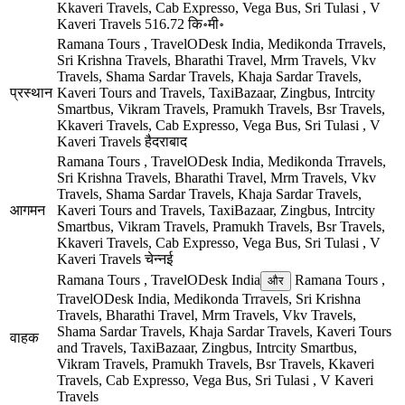
Kkaveri Travels, Cab Expresso, Vega Bus, Sri Tulasi , V
Kaveri Travels
516.72 कि॰मी॰
Ramana Tours , TravelODesk India, Medikonda Trravels,
Sri Krishna Travels, Bharathi Travel, Mrm Travels, Vkv
Travels, Shama Sardar Travels, Khaja Sardar Travels,
प्रस्थान
Kaveri Tours and Travels, TaxiBazaar, Zingbus, Intrcity
Smartbus, Vikram Travels, Pramukh Travels, Bsr Travels,
Kkaveri Travels, Cab Expresso, Vega Bus, Sri Tulasi , V
Kaveri Travels
हैदराबाद
Ramana Tours , TravelODesk India, Medikonda Trravels,
Sri Krishna Travels, Bharathi Travel, Mrm Travels, Vkv
Travels, Shama Sardar Travels, Khaja Sardar Travels,
आगमन
Kaveri Tours and Travels, TaxiBazaar, Zingbus, Intrcity
Smartbus, Vikram Travels, Pramukh Travels, Bsr Travels,
Kkaveri Travels, Cab Expresso, Vega Bus, Sri Tulasi , V
Kaveri Travels
चेन्नई
Ramana Tours , TravelODesk India
Ramana Tours ,
और
TravelODesk India, Medikonda Trravels, Sri Krishna
Travels, Bharathi Travel, Mrm Travels, Vkv Travels,
Shama Sardar Travels, Khaja Sardar Travels, Kaveri Tours
वाहक
and Travels, TaxiBazaar, Zingbus, Intrcity Smartbus,
Vikram Travels, Pramukh Travels, Bsr Travels, Kkaveri
Travels, Cab Expresso, Vega Bus, Sri Tulasi , V Kaveri
Travels
©
CARTO
, ©
OpenStreetMap
contributors