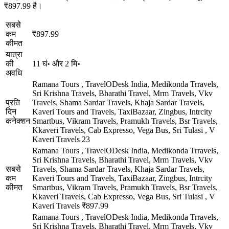
₹897.99 है।
सबसे
कम
₹897.99
कीमत
यात्रा
की
11 घं॰ और 2 मि॰
अवधि
Ramana Tours , TravelODesk India, Medikonda Trravels,
Sri Krishna Travels, Bharathi Travel, Mrm Travels, Vkv
प्रति
Travels, Shama Sardar Travels, Khaja Sardar Travels,
दिन
Kaveri Tours and Travels, TaxiBazaar, Zingbus, Intrcity
कनेक्शन
Smartbus, Vikram Travels, Pramukh Travels, Bsr Travels,
Kkaveri Travels, Cab Expresso, Vega Bus, Sri Tulasi , V
Kaveri Travels
23
Ramana Tours , TravelODesk India, Medikonda Trravels,
Sri Krishna Travels, Bharathi Travel, Mrm Travels, Vkv
सबसे
Travels, Shama Sardar Travels, Khaja Sardar Travels,
कम
Kaveri Tours and Travels, TaxiBazaar, Zingbus, Intrcity
कीमत
Smartbus, Vikram Travels, Pramukh Travels, Bsr Travels,
Kkaveri Travels, Cab Expresso, Vega Bus, Sri Tulasi , V
Kaveri Travels
₹897.99
Ramana Tours , TravelODesk India, Medikonda Trravels,
Sri Krishna Travels, Bharathi Travel, Mrm Travels, Vkv