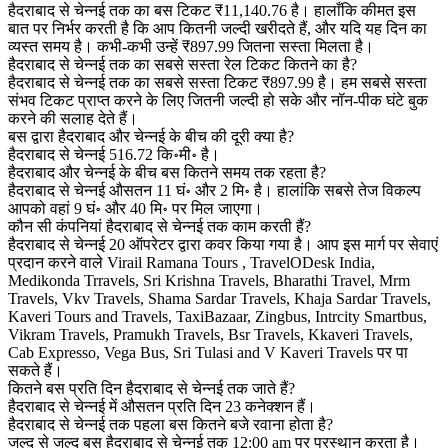
हैदराबाद से चेन्नई तक का बस टिकट ₹11,140.76 है। हालाँकि कीमत इस
बात पर निर्भर करती है कि आप कितनी जल्दी खरीदते हैं, और यदि यह दिन का
व्यस्त समय है। कभी-कभी उन्हें ₹897.99 जितना सस्ता मिलता है।
हैदराबाद से चेन्नई तक का सबसे सस्ता रेल टिकट कितने का है?
हैदराबाद से चेन्नई तक का सबसे सस्ता टिकट ₹897.99 है। हम सबसे सस्ता
संभव टिकट प्राप्त करने के लिए जितनी जल्दी हो सके और नॉन-पीक घंटे बुक
करने की सलाह देते हैं।
बस द्वारा हैदराबाद और चेन्नई के बीच की दूरी क्या है?
हैदराबाद से चेन्नई 516.72 कि॰मी॰ है।
हैदराबाद और चेन्नई के बीच बस कितने समय तक रहता है?
हैदराबाद से चेन्नई औसतन 11 घं॰ और 2 मि॰ है। हालांकि सबसे तेज विकल्प
आपको वहां 9 घं॰ और 40 मि॰ पर मिल जाएगा।
कौन सी कंपनियां हैदराबाद से चेन्नई तक काम करती हैं?
हैदराबाद से चेन्नई 20 ऑपरेटर द्वारा कवर किया गया है। आप इस मार्ग पर सेवाएं
प्रदान करने वाले Virail Ramana Tours , TravelODesk India,
Medikonda Trravels, Sri Krishna Travels, Bharathi Travel, Mrm
Travels, Vkv Travels, Shama Sardar Travels, Khaja Sardar Travels,
Kaveri Tours and Travels, TaxiBazaar, Zingbus, Intrcity Smartbus,
Vikram Travels, Pramukh Travels, Bsr Travels, Kkaveri Travels,
Cab Expresso, Vega Bus, Sri Tulasi and V Kaveri Travels पर पा
सकते हैं।
कितने बस प्रति दिन हैदराबाद से चेन्नई तक जाते हैं?
हैदराबाद से चेन्नई में औसतन प्रति दिन 23 कनेक्शन हैं।
हैदराबाद से चेन्नई तक पहला बस कितने बजे रवाना होता है?
जल्द से जल्द बस हैदराबाद से चेन्नई तक 12:00 am पर प्रस्थान करता है।