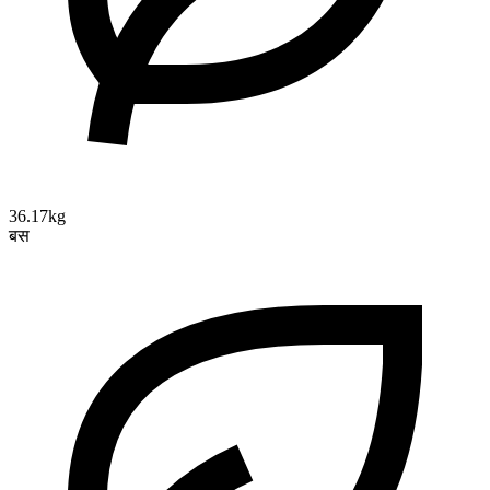
36.17kg
बस