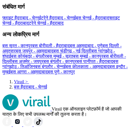
संबंधित मार्ग
फ्लाइट हैदराबाद - चेन्नई
ट्रेने हैदराबाद - चेन्नई
बस चेन्नई - हैदराबाद
फ्लाइट
चेन्नई - हैदराबाद
ट्रेने चेन्नई - हैदराबाद
अन्य लोकप्रिय मार्ग
बस सूरत - कानपुर
बस बोरीवली - हैदराबाद
बस अहमदाबाद - पुणे
बस दिल्ली -
अमृतसर
बस जयपुर - अहमदाबाद
बस चंडीगढ़ - नई दिल्ली
बस ग्वांगझोउ -
शंघाई
बस कोयंबतूर - बंगलौर
बस मुम्बई - सूरत
बस मुम्बई - कानपुर
बस बोरीवली -
दिल्ली
बस अजमेर - जयपुर
बस बंगलौर - कानपुर
बस पानीपत - हैदराबाद
बस
ग्वांगझोउ - तिआंजिन
बस बंगलौर - चेन्नई
बस कोलकाता - अहमदाबाद
बस इन्दौर -
मुम्बई
बस आगरा - अहमदाबाद
बस पुणे - कानपुर
Virail
>
बस हैदराबाद - चेन्नई
Virail एक ऑनलाइन प्लेटफ़ॉर्म है जो आपकी
यात्रा के लिए सभी उपलब्ध मार्गों की तुलना करता है।