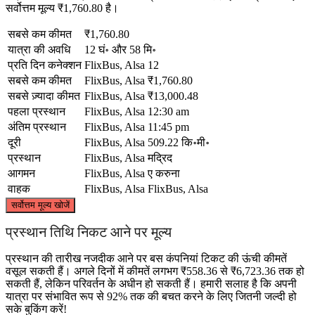
सर्वोत्तम मूल्य ₹1,760.80 है।
सबसे कम कीमत
₹1,760.80
यात्रा की अवधि
12 घं॰ और 58 मि॰
प्रति दिन कनेक्शन
FlixBus, Alsa
12
सबसे कम कीमत
FlixBus, Alsa
₹1,760.80
सबसे ज़्यादा कीमत
FlixBus, Alsa
₹13,000.48
पहला प्रस्थान
FlixBus, Alsa
12:30 am
अंतिम प्रस्थान
FlixBus, Alsa
11:45 pm
दूरी
FlixBus, Alsa
509.22 कि॰मी॰
प्रस्थान
FlixBus, Alsa
मद्रिद
आगमन
FlixBus, Alsa
ए करुना
वाहक
FlixBus, Alsa
FlixBus, Alsa
©
CARTO
, ©
OpenStreetMap
contributors
सर्वोत्तम मूल्य खोजें
A Coruña
प्रस्थान तिथि निकट आने पर मूल्य
प्रस्थान की तारीख नजदीक आने पर बस कंपनियां टिकट की ऊंची कीमतें
वसूल सकती हैं। अगले दिनों में कीमतें लगभग ₹558.36 से ₹6,723.36 तक हो
सकती हैं, लेकिन परिवर्तन के अधीन हो सकती हैं। हमारी सलाह है कि अपनी
यात्रा पर संभावित रूप से 92% तक की बचत करने के लिए जितनी जल्दी हो
सके बुकिंग करें!