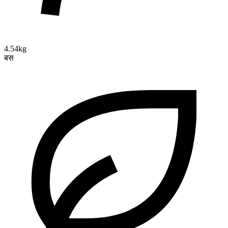
4.54kg
बस