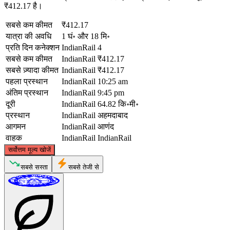
₹412.17 है।
सबसे कम कीमत
₹412.17
यात्रा की अवधि
1 घं॰ और 18 मि॰
प्रति दिन कनेक्शन
IndianRail
4
सबसे कम कीमत
IndianRail
₹412.17
सबसे ज़्यादा कीमत
IndianRail
₹412.17
पहला प्रस्थान
IndianRail
10:25 am
अंतिम प्रस्थान
IndianRail
9:45 pm
दूरी
IndianRail
64.82 कि॰मी॰
प्रस्थान
IndianRail
अहमदाबाद
आगमन
IndianRail
आणंद
वाहक
IndianRail
IndianRail
©
CARTO
, ©
OpenStreetMap
contributors
सर्वोत्तम मूल्य खोजें
Ahmedabad
सबसे सस्ता
सबसे तेजी से