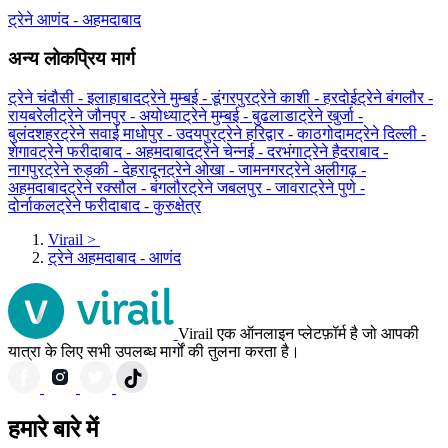
ट्रेने आणंद - अहमदाबाद
अन्य लोकप्रिय मार्ग
ट्रेने चंदौसी - इलाहाबाद
ट्रेने मुम्बई - डूंगरपुर
ट्रेने काशी - हरदोई
ट्रेने बंगलौर -
रायबरेली
ट्रेने जौनपुर - अयोध्या
ट्रेने मुम्बई - बुढलाडा
ट्रेने खुर्जा -
बुलंदशहर
ट्रेने सवाई माधोपुर - उदयपुर
ट्रेने हरिद्वार - काठगोदाम
ट्रेने दिल्ली -
शेगाव
ट्रेने फरीदाबाद - अहमदाबाद
ट्रेने चेन्नई - दरभंगा
ट्रेने हैदराबाद -
नागपुर
ट्रेने रुड़की - देहरादून
ट्रेने ओखा - जामनगर
ट्रेने अलीगढ़ -
अहमदाबाद
ट्रेने रक्सौल - बंगलौर
ट्रेने जबलपुर - जावरा
ट्रेने पुणे -
दोर्नाकल
ट्रेने फरीदाबाद - कुरुक्षेत्र
Virail
>
ट्रेने अहमदाबाद - आणंद
Virail एक ऑनलाइन प्लेटफ़ॉर्म है जो आपकी
यात्रा के लिए सभी उपलब्ध मार्गों की तुलना करता है।
हमारे बारे में