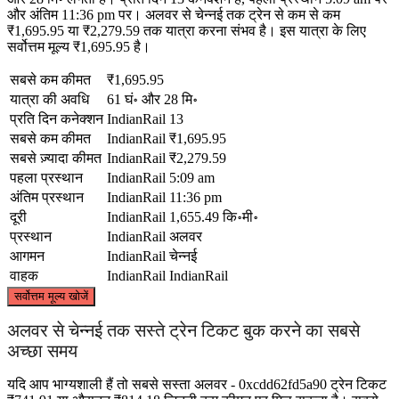
और अंतिम 11:36 pm पर। अलवर से चेन्नई तक ट्रेन से कम से कम
₹1,695.95 या ₹2,279.59 तक यात्रा करना संभव है। इस यात्रा के लिए
सर्वोत्तम मूल्य ₹1,695.95 है।
सबसे कम कीमत
₹1,695.95
यात्रा की अवधि
61 घं॰ और 28 मि॰
प्रति दिन कनेक्शन
IndianRail
13
सबसे कम कीमत
IndianRail
₹1,695.95
सबसे ज़्यादा कीमत
IndianRail
₹2,279.59
पहला प्रस्थान
IndianRail
5:09 am
अंतिम प्रस्थान
IndianRail
11:36 pm
दूरी
IndianRail
1,655.49 कि॰मी॰
प्रस्थान
IndianRail
अलवर
आगमन
IndianRail
चेन्नई
वाहक
IndianRail
IndianRail
©
CARTO
, ©
OpenStreetMap
contributors
सर्वोत्तम मूल्य खोजें
Alwar
अलवर से चेन्नई तक सस्ते ट्रेन टिकट बुक करने का सबसे
अच्छा समय
यदि आप भाग्यशाली हैं तो सबसे सस्ता अलवर - 0xcdd62fd5a90 ट्रेन टिकट