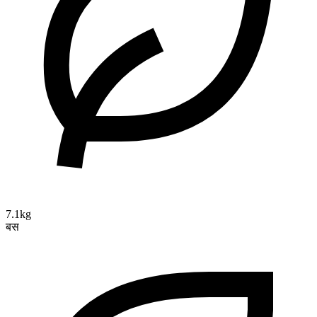
7.1kg
बस