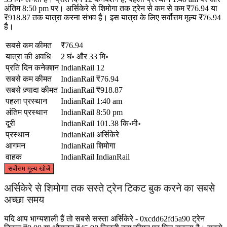
अंतिम 8:50 pm पर। अर्सिकेरे से शिमोगा तक ट्रेन से कम से कम ₹76.94 या
₹918.87 तक यात्रा करना संभव है। इस यात्रा के लिए सर्वोत्तम मूल्य ₹76.94
है।
सबसे कम कीमत
₹76.94
यात्रा की अवधि
2 घं॰ और 33 मि॰
प्रति दिन कनेक्शन
IndianRail
12
सबसे कम कीमत
IndianRail
₹76.94
सबसे ज़्यादा कीमत
IndianRail
₹918.87
पहला प्रस्थान
IndianRail
1:40 am
अंतिम प्रस्थान
IndianRail
8:50 pm
दूरी
IndianRail
101.38 कि॰मी॰
प्रस्थान
IndianRail
अर्सिकेरे
आगमन
IndianRail
शिमोगा
वाहक
IndianRail
IndianRail
©
CARTO
, ©
OpenStreetMap
contributors
सर्वोत्तम मूल्य खोजें
Shimoga
अर्सिकेरे से शिमोगा तक सस्ते ट्रेन टिकट बुक करने का सबसे
अच्छा समय
यदि आप भाग्यशाली हैं तो सबसे सस्ता अर्सिकेरे - 0xcdd62fd5a90 ट्रेन