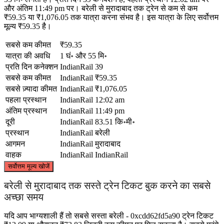
और अंतिम 11:49 pm पर। बरेली से मुरादाबाद तक ट्रेन से कम से कम
₹59.35 या ₹1,076.05 तक यात्रा करना संभव है। इस यात्रा के लिए सर्वोत्तम
मूल्य ₹59.35 है।
सबसे कम कीमत
₹59.35
यात्रा की अवधि
1 घं॰ और 55 मि॰
प्रति दिन कनेक्शन
IndianRail
39
सबसे कम कीमत
IndianRail
₹59.35
सबसे ज़्यादा कीमत
IndianRail
₹1,076.05
पहला प्रस्थान
IndianRail
12:02 am
अंतिम प्रस्थान
IndianRail
11:49 pm
दूरी
IndianRail
83.51 कि॰मी॰
प्रस्थान
IndianRail
बरेली
आगमन
IndianRail
मुरादाबाद
वाहक
IndianRail
IndianRail
©
CARTO
, ©
OpenStreetMap
contributors
सर्वोत्तम मूल्य खोजें
Moradabad
बरेली से मुरादाबाद तक सस्ते ट्रेन टिकट बुक करने का सबसे
अच्छा समय
यदि आप भाग्यशाली हैं तो सबसे सस्ता बरेली - 0xcdd62fd5a90 ट्रेन टिकट