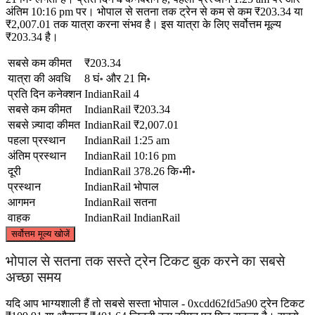
अंतिम 10:16 pm पर। भोपाल से सतना तक ट्रेन से कम से कम ₹203.34 या
₹2,007.01 तक यात्रा करना संभव है। इस यात्रा के लिए सर्वोत्तम मूल्य
₹203.34 है।
सबसे कम कीमत
₹203.34
यात्रा की अवधि
8 घं॰ और 21 मि॰
प्रति दिन कनेक्शन
IndianRail
4
सबसे कम कीमत
IndianRail
₹203.34
सबसे ज़्यादा कीमत
IndianRail
₹2,007.01
पहला प्रस्थान
IndianRail
1:25 am
अंतिम प्रस्थान
IndianRail
10:16 pm
दूरी
IndianRail
378.26 कि॰मी॰
प्रस्थान
IndianRail
भोपाल
आगमन
IndianRail
सतना
वाहक
IndianRail
IndianRail
©
CARTO
, ©
OpenStreetMap
contributors
सर्वोत्तम मूल्य खोजें
भोपाल से सतना तक सस्ते ट्रेन टिकट बुक करने का सबसे
अच्छा समय
Satna
यदि आप भाग्यशाली हैं तो सबसे सस्ता भोपाल - 0xcdd62fd5a90 ट्रेन टिकट