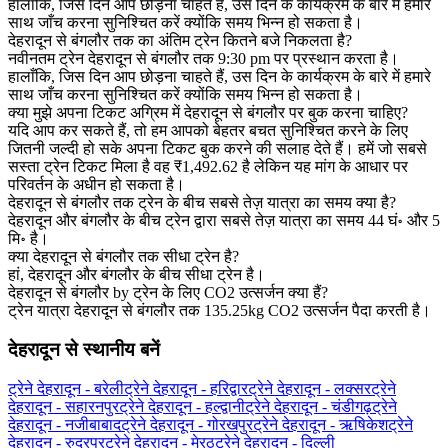
हालाँकि, जिस दिन आप छोड़ना चाहते हैं, उस दिन के कार्यक्रम के बारे में हमारे
साथ जाँच करना सुनिश्चित करें क्योंकि समय भिन्न हो सकता है।
देहरादून से बंगलौर तक का अंतिम ट्रेन कितने बजे निकलता है?
नवीनतम ट्रेन देहरादून से बंगलौर तक 9:30 pm पर प्रस्थान करता है।
हालाँकि, जिस दिन आप छोड़ना चाहते हैं, उस दिन के कार्यक्रम के बारे में हमारे
साथ जाँच करना सुनिश्चित करें क्योंकि समय भिन्न हो सकता है।
क्या मुझे अपना टिकट अग्रिम में देहरादून से बंगलौर पर बुक करना चाहिए?
यदि आप कर सकते हैं, तो हम आपको बेहतर बचत सुनिश्चित करने के लिए
जितनी जल्दी हो सके अपना टिकट बुक करने की सलाह देते हैं। हमें जो सबसे
सस्ता ट्रेन टिकट मिला है वह ₹1,492.62 है लेकिन यह मांग के आधार पर
परिवर्तन के अधीन हो सकता है।
देहरादून से बंगलौर तक ट्रेन के बीच सबसे तेज़ यात्रा का समय क्या है?
देहरादून और बंगलौर के बीच ट्रेन द्वारा सबसे तेज़ यात्रा का समय 44 घं॰ और 5
मि॰ है।
क्या देहरादून से बंगलौर तक सीधा ट्रेन है?
हां, देहरादून और बंगलौर के बीच सीधा ट्रेन है।
देहरादून से बंगलौर by ट्रेन के लिए CO2 उत्सर्जन क्या हैं?
ट्रेन यात्रा देहरादून से बंगलौर तक 135.25kg CO2 उत्सर्जन पैदा करती है।
देहरादून से स्थानीय बनें
ट्रेने देहरादून - बरेली
ट्रेने देहरादून - हरिद्वार
ट्रेने देहरादून - लक्सर
ट्रेने
देहरादून - सहारनपुर
ट्रेने देहरादून - हल्द्वानी
ट्रेने देहरादून - चंडीगढ़
ट्रेने
देहरादून - नजीबाबाद
ट्रेने देहरादून - गोरखपुर
ट्रेने देहरादून - ऋषिकेश
ट्रेने
देहरादून - रुद्रपुर
ट्रेने देहरादून - मेरठ
ट्रेने देहरादून - दिल्ली