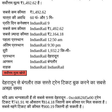
सर्वोत्तम मूल्य ₹1,492.62 है।
सबसे कम कीमत
₹1,492.62
यात्रा की अवधि
60 घं॰ और 5 मि॰
प्रति दिन कनेक्शन
IndianRail
9
सबसे कम कीमत
IndianRail
₹1,492.62
सबसे ज़्यादा कीमत
IndianRail
₹2,164.18
पहला प्रस्थान
IndianRail
12:50 am
अंतिम प्रस्थान
IndianRail
9:30 pm
दूरी
IndianRail
1,932.2 कि॰मी॰
प्रस्थान
IndianRail
देहरादून
आगमन
IndianRail
बंगलौर
वाहक
IndianRail
IndianRail
©
CARTO
, ©
OpenStreetMap
contributors
सर्वोत्तम मूल्य खोजें
Dehradun
देहरादून से बंगलौर तक सस्ते ट्रेन टिकट बुक करने का सबसे
अच्छा समय
यदि आप भाग्यशाली हैं तो सबसे सस्ता देहरादून - 0xcdd62fd5a90 ट्रेन
टिकट ₹741.91 या औसतन ₹814.18 जितनी कम कीमत पर मिल सकता है।
सबसे महंगे टिकट की कीमत ₹900.19 जितनी हो सकती है।