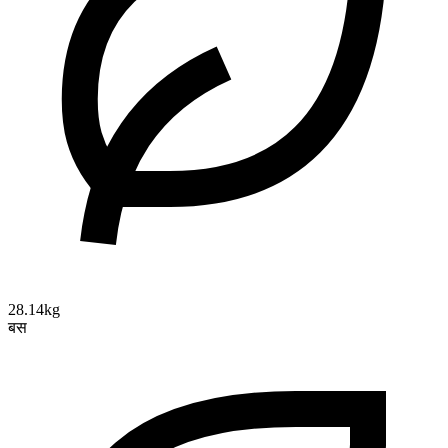
28.14kg
बस