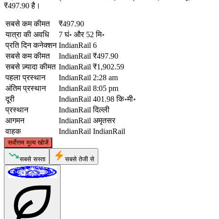
₹497.90 है।
सबसे कम कीमत
₹497.90
यात्रा की अवधि
7 घं॰ और 52 मि॰
प्रति दिन कनेक्शन
IndianRail
6
सबसे कम कीमत
IndianRail
₹497.90
सबसे ज़्यादा कीमत
IndianRail
₹1,902.59
पहला प्रस्थान
IndianRail
2:28 am
अंतिम प्रस्थान
IndianRail
8:05 pm
दूरी
IndianRail
401.98 कि॰मी॰
प्रस्थान
IndianRail
दिल्ली
आगमन
IndianRail
अमृतसर
वाहक
IndianRail
IndianRail
©
CARTO
, ©
OpenStreetMap
contributors
सर्वोत्तम मूल्य खोजें
Amritsar
सबसे सस्ता
सबसे तेजी से