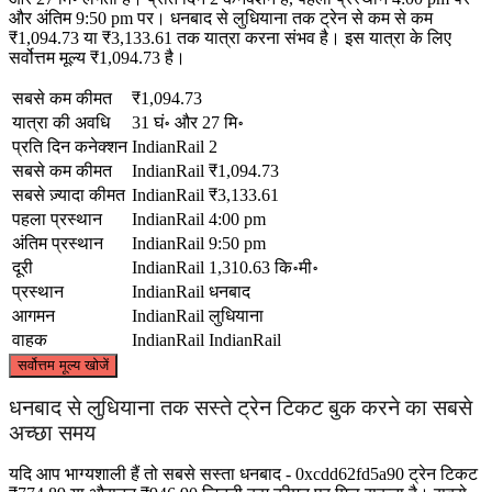
और अंतिम 9:50 pm पर। धनबाद से लुधियाना तक ट्रेन से कम से कम
₹1,094.73 या ₹3,133.61 तक यात्रा करना संभव है। इस यात्रा के लिए
सर्वोत्तम मूल्य ₹1,094.73 है।
सबसे कम कीमत
₹1,094.73
यात्रा की अवधि
31 घं॰ और 27 मि॰
प्रति दिन कनेक्शन
IndianRail
2
सबसे कम कीमत
IndianRail
₹1,094.73
सबसे ज़्यादा कीमत
IndianRail
₹3,133.61
पहला प्रस्थान
IndianRail
4:00 pm
अंतिम प्रस्थान
IndianRail
9:50 pm
दूरी
IndianRail
1,310.63 कि॰मी॰
प्रस्थान
IndianRail
धनबाद
आगमन
IndianRail
लुधियाना
वाहक
IndianRail
IndianRail
©
CARTO
, ©
OpenStreetMap
contributors
सर्वोत्तम मूल्य खोजें
Ludhiana
धनबाद से लुधियाना तक सस्ते ट्रेन टिकट बुक करने का सबसे
अच्छा समय
यदि आप भाग्यशाली हैं तो सबसे सस्ता धनबाद - 0xcdd62fd5a90 ट्रेन टिकट