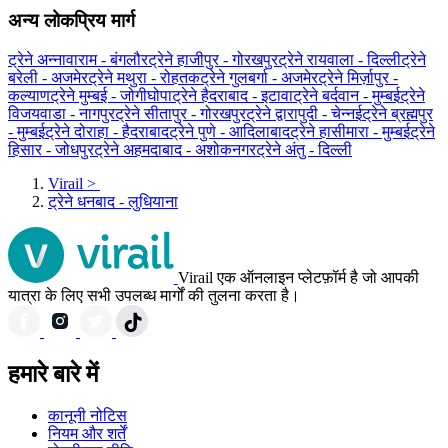
अन्य लोकप्रिय मार्ग
ट्रेने अन्नावाराम - बंगलौर
ट्रेने हाजीपुर - गोरखपुर
ट्रेने रायवाला - दिल्ली
ट्रेने
बरेली - अजमेर
ट्रेने मथुरा - रोहतक
ट्रेने गुलबर्गा - अजमेर
ट्रेने मिर्ज़ापुर -
कल्याण
ट्रेने मुम्बई - जोगीघोपा
ट्रेने हैदराबाद - इटावा
ट्रेने बर्दवान - मुम्बई
ट्रेने
विजयवाडा - नागपुर
ट्रेने सीतापुर - गोरखपुर
ट्रेने द्वारापुदी - चेन्नई
ट्रेने ब्रह्मपुर
- मुम्बई
ट्रेने दोराहा - हैदराबाद
ट्रेने पुणे - आदिलाबाद
ट्रेने हासीमारा - मुम्बई
ट्रेने
हिसार - जोधपुर
ट्रेने अहमदाबाद - अशोकनगर
ट्रेने अंतु - दिल्ली
Virail
>
ट्रेने धनबाद - लुधियाना
Virail एक ऑनलाइन प्लेटफ़ॉर्म है जो आपकी
यात्रा के लिए सभी उपलब्ध मार्गों की तुलना करता है।
हमारे बारे में
कानूनी नोटिस
नियम और शर्तें