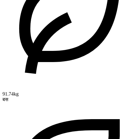
91.74kg
बस