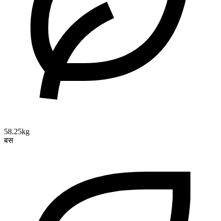
58.25kg
बस