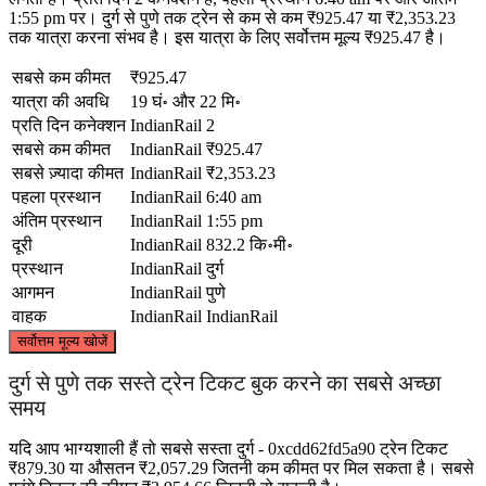
1:55 pm पर। दुर्ग से पुणे तक ट्रेन से कम से कम ₹925.47 या ₹2,353.23
तक यात्रा करना संभव है। इस यात्रा के लिए सर्वोत्तम मूल्य ₹925.47 है।
सबसे कम कीमत
₹925.47
यात्रा की अवधि
19 घं॰ और 22 मि॰
प्रति दिन कनेक्शन
IndianRail
2
सबसे कम कीमत
IndianRail
₹925.47
सबसे ज़्यादा कीमत
IndianRail
₹2,353.23
पहला प्रस्थान
IndianRail
6:40 am
अंतिम प्रस्थान
IndianRail
1:55 pm
दूरी
IndianRail
832.2 कि॰मी॰
प्रस्थान
IndianRail
दुर्ग
आगमन
IndianRail
पुणे
वाहक
IndianRail
IndianRail
©
CARTO
, ©
OpenStreetMap
contributors
सर्वोत्तम मूल्य खोजें
दुर्ग से पुणे तक सस्ते ट्रेन टिकट बुक करने का सबसे अच्छा
समय
Durg
यदि आप भाग्यशाली हैं तो सबसे सस्ता दुर्ग - 0xcdd62fd5a90 ट्रेन टिकट
₹879.30 या औसतन ₹2,057.29 जितनी कम कीमत पर मिल सकता है। सबसे