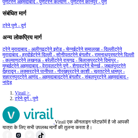
पुणे
ट्रेने अहमदाबाद - पुणे
ट्रेने कल्याण - पुणे
ट्रेने कानपुर - पुणे
संबंधित मार्ग
ट्रेने पुणे - दुर्ग
अन्य लोकप्रिय मार्ग
ट्रेने मुरादाबाद - अलीगढ़
ट्रेने इरोड - चेन्नई
ट्रेने समालखा - दिल्ली
ट्रेने
मुरादाबाद - हरदोई
ट्रेने दिल्ली - सोनीपत
ट्रेने बंगलौर - रामनाथपुरम
ट्रेने दिल्ली
- कल्याण
ट्रेने लखनऊ - बरेली
ट्रेने रायगढ़ - बिलासपुर
ट्रेने दिमापुर -
मुम्बई
ट्रेने अहमदाबाद - वेरावल
ट्रेने पुणे - शेगाव
ट्रेने चेन्नई - जबलपुर
ट्रेने
देहरादून - लक्सर
ट्रेने पानीपत - गोरखपुर
ट्रेने काशी - सूरत
ट्रेने धामपुर -
सहारनपुर
ट्रेने आणंद - अहमदाबाद
ट्रेने बंगलौर - संबलपुर
ट्रेने अहमदाबाद -
नांदेड़
Virail
>
ट्रेने दुर्ग - पुणे
Virail एक ऑनलाइन प्लेटफ़ॉर्म है जो आपकी
यात्रा के लिए सभी उपलब्ध मार्गों की तुलना करता है।