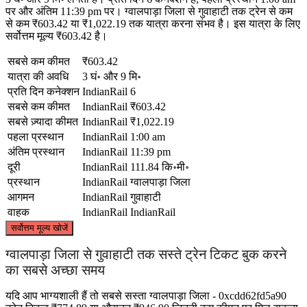
पर और अंतिम 11:39 pm पर। ग्वालपाड़ा जिला से गुवाहाटी तक ट्रेन से कम
से कम ₹603.42 या ₹1,022.19 तक यात्रा करना संभव है। इस यात्रा के लिए
सर्वोत्तम मूल्य ₹603.42 है।
सबसे कम कीमत
₹603.42
यात्रा की अवधि
3 घं॰ और 9 मि॰
प्रति दिन कनेक्शन
IndianRail
6
सबसे कम कीमत
IndianRail
₹603.42
सबसे ज़्यादा कीमत
IndianRail
₹1,022.19
पहला प्रस्थान
IndianRail
1:00 am
अंतिम प्रस्थान
IndianRail
11:39 pm
दूरी
IndianRail
111.84 कि॰मी॰
प्रस्थान
IndianRail
ग्वालपाड़ा जिला
आगमन
IndianRail
गुवाहाटी
वाहक
IndianRail
IndianRail
©
CARTO
, ©
OpenStreetMap
contributors
सर्वोत्तम मूल्य खोजें
ग्वालपाड़ा जिला से गुवाहाटी तक सस्ते ट्रेन टिकट बुक करने
का सबसे अच्छा समय
यदि आप भाग्यशाली हैं तो सबसे सस्ता ग्वालपाड़ा जिला - 0xcdd62fd5a90