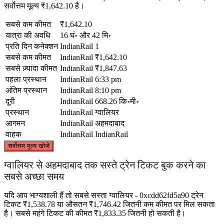
सर्वोत्तम मूल्य ₹1,642.10 है।
सबसे कम कीमत
₹1,642.10
यात्रा की अवधि
16 घं॰ और 42 मि॰
प्रति दिन कनेक्शन
IndianRail
1
सबसे कम कीमत
IndianRail
₹1,642.10
सबसे ज़्यादा कीमत
IndianRail
₹1,847.63
पहला प्रस्थान
IndianRail
6:33 pm
अंतिम प्रस्थान
IndianRail
8:10 pm
दूरी
IndianRail
668.26 कि॰मी॰
प्रस्थान
IndianRail
ग्‍वालियर
आगमन
IndianRail
अहमदाबाद
वाहक
IndianRail
IndianRail
©
CARTO
, ©
OpenStreetMap
contributors
सर्वोत्तम मूल्य खोजें
Gwalior
ग्‍वालियर से अहमदाबाद तक सस्ते ट्रेन टिकट बुक करने का
सबसे अच्छा समय
यदि आप भाग्यशाली हैं तो सबसे सस्ता ग्‍वालियर - 0xcdd62fd5a90 ट्रेन
टिकट ₹1,538.78 या औसतन ₹1,746.42 जितनी कम कीमत पर मिल सकता
है। सबसे महंगे टिकट की कीमत ₹1,833.35 जितनी हो सकती है।