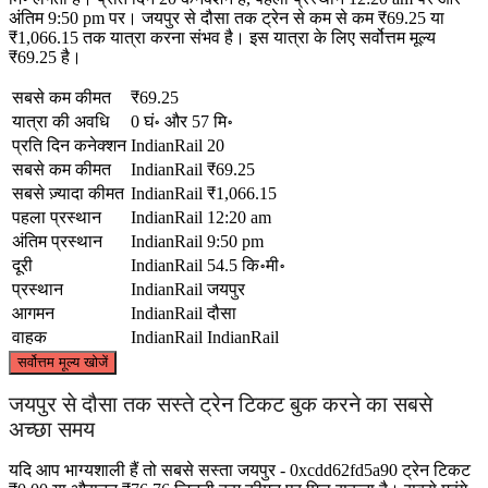
अंतिम 9:50 pm पर। जयपुर से दौसा तक ट्रेन से कम से कम ₹69.25 या
₹1,066.15 तक यात्रा करना संभव है। इस यात्रा के लिए सर्वोत्तम मूल्य
₹69.25 है।
सबसे कम कीमत
₹69.25
यात्रा की अवधि
0 घं॰ और 57 मि॰
प्रति दिन कनेक्शन
IndianRail
20
सबसे कम कीमत
IndianRail
₹69.25
सबसे ज़्यादा कीमत
IndianRail
₹1,066.15
पहला प्रस्थान
IndianRail
12:20 am
अंतिम प्रस्थान
IndianRail
9:50 pm
दूरी
IndianRail
54.5 कि॰मी॰
प्रस्थान
IndianRail
जयपुर
आगमन
IndianRail
दौसा
वाहक
IndianRail
IndianRail
©
CARTO
, ©
OpenStreetMap
contributors
सर्वोत्तम मूल्य खोजें
जयपुर से दौसा तक सस्ते ट्रेन टिकट बुक करने का सबसे
अच्छा समय
यदि आप भाग्यशाली हैं तो सबसे सस्ता जयपुर - 0xcdd62fd5a90 ट्रेन टिकट