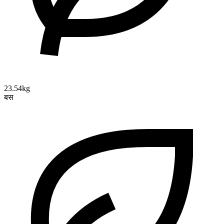
23.54kg
बस