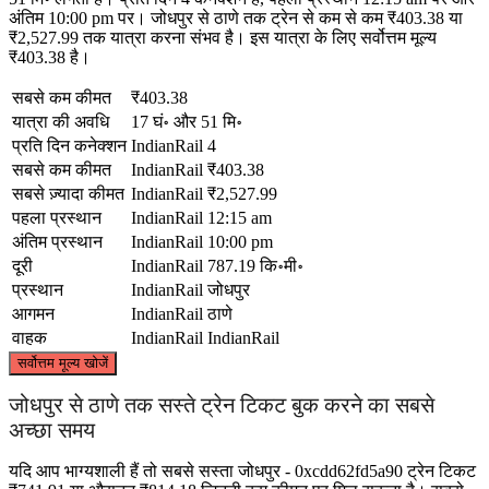
अंतिम 10:00 pm पर। जोधपुर से ठाणे तक ट्रेन से कम से कम ₹403.38 या
₹2,527.99 तक यात्रा करना संभव है। इस यात्रा के लिए सर्वोत्तम मूल्य
₹403.38 है।
सबसे कम कीमत
₹403.38
यात्रा की अवधि
17 घं॰ और 51 मि॰
प्रति दिन कनेक्शन
IndianRail
4
सबसे कम कीमत
IndianRail
₹403.38
सबसे ज़्यादा कीमत
IndianRail
₹2,527.99
पहला प्रस्थान
IndianRail
12:15 am
अंतिम प्रस्थान
IndianRail
10:00 pm
दूरी
IndianRail
787.19 कि॰मी॰
प्रस्थान
IndianRail
जोधपुर
आगमन
IndianRail
ठाणे
वाहक
IndianRail
IndianRail
©
CARTO
, ©
OpenStreetMap
contributors
सर्वोत्तम मूल्य खोजें
Jodhpur
जोधपुर से ठाणे तक सस्ते ट्रेन टिकट बुक करने का सबसे
अच्छा समय
यदि आप भाग्यशाली हैं तो सबसे सस्ता जोधपुर - 0xcdd62fd5a90 ट्रेन टिकट