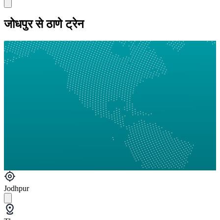
जोधपुर से ठाणे ट्रेन
Jodhpur