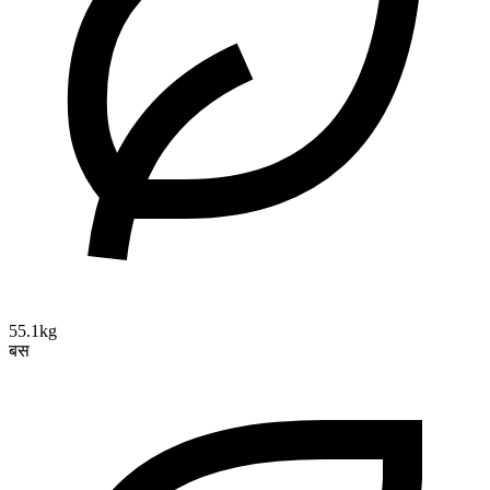
55.1kg
बस