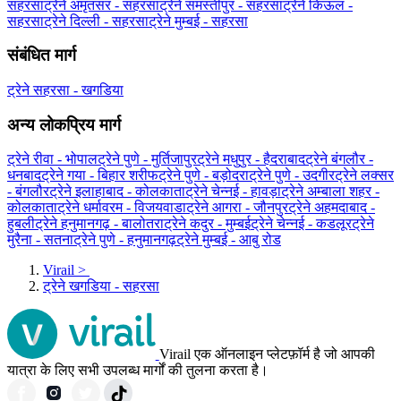
सहरसा
ट्रेने अमृतसर - सहरसा
ट्रेने समस्तीपुर - सहरसा
ट्रेने किऊल -
सहरसा
ट्रेने दिल्ली - सहरसा
ट्रेने मुम्बई - सहरसा
संबंधित मार्ग
ट्रेने सहरसा - खगडिया
अन्य लोकप्रिय मार्ग
ट्रेने रीवा - भोपाल
ट्रेने पुणे - मुर्तिजापुर
ट्रेने मधुपुर - हैदराबाद
ट्रेने बंगलौर -
धनबाद
ट्रेने गया - बिहार शरीफ
ट्रेने पुणे - बड़ोदरा
ट्रेने पुणे - उदगीर
ट्रेने लक्सर
- बंगलौर
ट्रेने इलाहाबाद - कोलकाता
ट्रेने चेन्नई - हावड़ा
ट्रेने अम्बाला शहर -
कोलकाता
ट्रेने धर्मावरम - विजयवाडा
ट्रेने आगरा - जौनपुर
ट्रेने अहमदाबाद -
हुबली
ट्रेने हनुमानगढ़ - बालोतरा
ट्रेने कदुर - मुम्बई
ट्रेने चेन्नई - कडलूर
ट्रेने
मुरैना - सतना
ट्रेने पुणे - हनुमानगढ़
ट्रेने मुम्बई - आबु रोड
Virail
>
ट्रेने खगडिया - सहरसा
Virail एक ऑनलाइन प्लेटफ़ॉर्म है जो आपकी
यात्रा के लिए सभी उपलब्ध मार्गों की तुलना करता है।