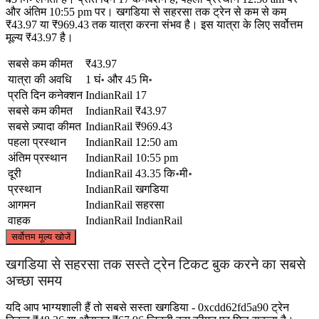
और अंतिम 10:55 pm पर। खगडिया से सहरसा तक ट्रेन से कम से कम
₹43.97 या ₹969.43 तक यात्रा करना संभव है। इस यात्रा के लिए सर्वोत्तम
मूल्य ₹43.97 है।
सबसे कम कीमत
₹43.97
यात्रा की अवधि
1 घं॰ और 45 मि॰
प्रति दिन कनेक्शन
IndianRail
17
सबसे कम कीमत
IndianRail
₹43.97
सबसे ज़्यादा कीमत
IndianRail
₹969.43
पहला प्रस्थान
IndianRail
12:50 am
अंतिम प्रस्थान
IndianRail
10:55 pm
दूरी
IndianRail
43.35 कि॰मी॰
प्रस्थान
IndianRail
खगडिया
आगमन
IndianRail
सहरसा
वाहक
IndianRail
IndianRail
©
CARTO
, ©
OpenStreetMap
contributors
सर्वोत्तम मूल्य खोजें
Saharsa
खगडिया से सहरसा तक सस्ते ट्रेन टिकट बुक करने का सबसे
अच्छा समय
यदि आप भाग्यशाली हैं तो सबसे सस्ता खगडिया - 0xcdd62fd5a90 ट्रेन