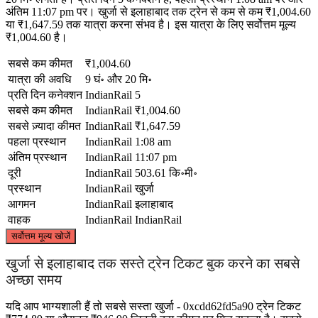
अंतिम 11:07 pm पर। खुर्जा से इलाहाबाद तक ट्रेन से कम से कम ₹1,004.60
या ₹1,647.59 तक यात्रा करना संभव है। इस यात्रा के लिए सर्वोत्तम मूल्य
₹1,004.60 है।
सबसे कम कीमत
₹1,004.60
यात्रा की अवधि
9 घं॰ और 20 मि॰
प्रति दिन कनेक्शन
IndianRail
5
सबसे कम कीमत
IndianRail
₹1,004.60
सबसे ज़्यादा कीमत
IndianRail
₹1,647.59
पहला प्रस्थान
IndianRail
1:08 am
अंतिम प्रस्थान
IndianRail
11:07 pm
दूरी
IndianRail
503.61 कि॰मी॰
प्रस्थान
IndianRail
खुर्जा
आगमन
IndianRail
इलाहाबाद
वाहक
IndianRail
IndianRail
©
CARTO
, ©
OpenStreetMap
contributors
सर्वोत्तम मूल्य खोजें
Khurja
खुर्जा से इलाहाबाद तक सस्ते ट्रेन टिकट बुक करने का सबसे
अच्छा समय
यदि आप भाग्यशाली हैं तो सबसे सस्ता खुर्जा - 0xcdd62fd5a90 ट्रेन टिकट