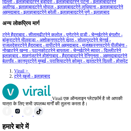
दिल्ली - इलाहाबाद
ट्रेने बड़ोदरा - इलाहाबाद
ट्रेने पटना - इलाहाबाद
ट्रेने
अलीगढ़ - इलाहाबाद
ट्रेने भोपाल - इलाहाबाद
ट्रेने लुधियाना - इलाहाबाद
ट्रेने
अहमदाबाद - इलाहाबाद
ट्रेने बरेली - इलाहाबाद
ट्रेने पुणे - इलाहाबाद
अन्य लोकप्रिय मार्ग
ट्रेने हैदराबाद - सीतामढ़ी
ट्रेने कलोल - पुणे
ट्रेने वाड़ी - चेन्नई
ट्रेने बंगलौर -
बांकुरा
ट्रेने भीलवाड़ा - अशोकनगर
ट्रेने सूरत - सोलापुर
ट्रेने चेन्नई -
राजलदेसर
ट्रेने हैदराबाद - वापी
ट्रेने अहमदाबाद - मुज़फ़्फ़रनगर
ट्रेने पीलीबंगा -
नोखा
ट्रेने खन्ना - पठानकोट
ट्रेने बापतला - चेन्नई
ट्रेने ब्‍यावर - दिल्ली
ट्रेने
इलाहाबाद - शाहगंज
ट्रेने होशंगाबाद - हैदराबाद
ट्रेने रेनिगुनता - अहमदाबाद
ट्रेने
बेलगाँव - कानपुर
ट्रेने मुम्बई - परासिया
ट्रेने कोव्वुर - सूरत
ट्रेने दिल्ली - होसपेट
Virail
>
ट्रेने खुर्जा - इलाहाबाद
Virail एक ऑनलाइन प्लेटफ़ॉर्म है जो आपकी
यात्रा के लिए सभी उपलब्ध मार्गों की तुलना करता है।
हमारे बारे में