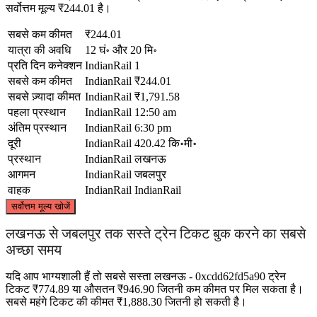
सर्वोत्तम मूल्य ₹244.01 है।
सबसे कम कीमत
₹244.01
यात्रा की अवधि
12 घं॰ और 20 मि॰
प्रति दिन कनेक्शन
IndianRail
1
सबसे कम कीमत
IndianRail
₹244.01
सबसे ज़्यादा कीमत
IndianRail
₹1,791.58
पहला प्रस्थान
IndianRail
12:50 am
अंतिम प्रस्थान
IndianRail
6:30 pm
दूरी
IndianRail
420.42 कि॰मी॰
प्रस्थान
IndianRail
लखनऊ
आगमन
IndianRail
जबलपुर
वाहक
IndianRail
IndianRail
©
CARTO
, ©
OpenStreetMap
contributors
सर्वोत्तम मूल्य खोजें
Lucknow
लखनऊ से जबलपुर तक सस्ते ट्रेन टिकट बुक करने का सबसे
अच्छा समय
यदि आप भाग्यशाली हैं तो सबसे सस्ता लखनऊ - 0xcdd62fd5a90 ट्रेन
टिकट ₹774.89 या औसतन ₹946.90 जितनी कम कीमत पर मिल सकता है।
सबसे महंगे टिकट की कीमत ₹1,888.30 जितनी हो सकती है।