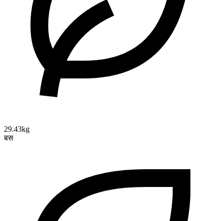
29.43kg
बस