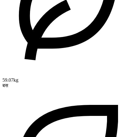
59.07kg
बस