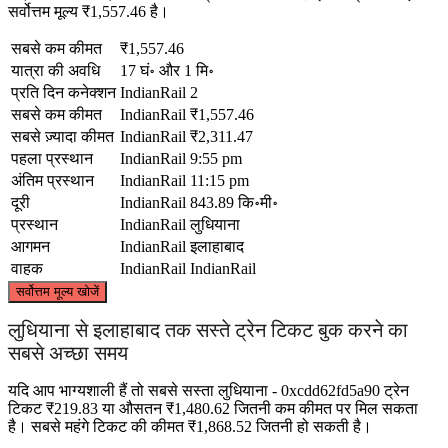
सर्वोत्तम मूल्य ₹1,557.46 है।
सबसे कम कीमत
₹1,557.46
यात्रा की अवधि
17 घं॰ और 1 मि॰
प्रति दिन कनेक्शन
IndianRail
2
सबसे कम कीमत
IndianRail
₹1,557.46
सबसे ज़्यादा कीमत
IndianRail
₹2,311.47
पहला प्रस्थान
IndianRail
9:55 pm
अंतिम प्रस्थान
IndianRail
11:15 pm
दूरी
IndianRail
843.89 कि॰मी॰
प्रस्थान
IndianRail
लुधियाना
आगमन
IndianRail
इलाहाबाद
वाहक
IndianRail
IndianRail
©
CARTO
, ©
OpenStreetMap
contributors
सर्वोत्तम मूल्य खोजें
Ludhiana
लुधियाना से इलाहाबाद तक सस्ते ट्रेन टिकट बुक करने का
सबसे अच्छा समय
यदि आप भाग्यशाली हैं तो सबसे सस्ता लुधियाना - 0xcdd62fd5a90 ट्रेन
टिकट ₹219.83 या औसतन ₹1,480.62 जितनी कम कीमत पर मिल सकता
है। सबसे महंगे टिकट की कीमत ₹1,868.52 जितनी हो सकती है।