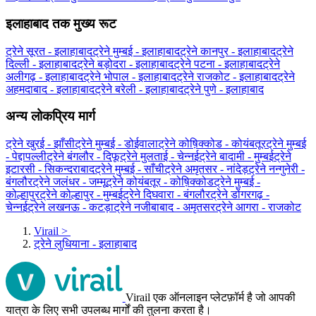
इलाहाबाद तक मुख्य रूट
ट्रेने सूरत - इलाहाबाद
ट्रेने मुम्बई - इलाहाबाद
ट्रेने कानपुर - इलाहाबाद
ट्रेने
दिल्ली - इलाहाबाद
ट्रेने बड़ोदरा - इलाहाबाद
ट्रेने पटना - इलाहाबाद
ट्रेने
अलीगढ़ - इलाहाबाद
ट्रेने भोपाल - इलाहाबाद
ट्रेने राजकोट - इलाहाबाद
ट्रेने
अहमदाबाद - इलाहाबाद
ट्रेने बरेली - इलाहाबाद
ट्रेने पुणे - इलाहाबाद
अन्य लोकप्रिय मार्ग
ट्रेने खुरई - झाँसी
ट्रेने मुम्बई - डोईवाला
ट्रेने कोष़िक्कोड - कोयंबतूर
ट्रेने मुम्बई
- पेद्दापल्ली
ट्रेने बंगलौर - दिफू
ट्रेने मुलताई - चेन्नई
ट्रेने बादामी - मुम्बई
ट्रेने
इटारसी - सिकन्दराबाद
ट्रेने मुम्बई - साँची
ट्रेने अमृतसर - नांदेड़
ट्रेने नन्गुनेरी -
बंगलौर
ट्रेने जलंधर - जम्मू
ट्रेने कोयंबतूर - कोष़िक्कोड
ट्रेने मुम्बई -
कोल्हापुर
ट्रेने कोल्हापुर - मुम्बई
ट्रेने दिघवारा - बंगलौर
ट्रेने डोंगरगढ़ -
चेन्नई
ट्रेने लखनऊ - कटड़ा
ट्रेने नजीबाबाद - अमृतसर
ट्रेने आगरा - राजकोट
Virail
>
ट्रेने लुधियाना - इलाहाबाद
Virail एक ऑनलाइन प्लेटफ़ॉर्म है जो आपकी
यात्रा के लिए सभी उपलब्ध मार्गों की तुलना करता है।