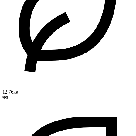
12.76kg
बस