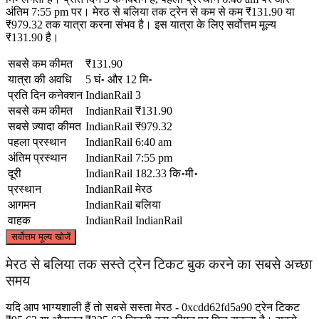
अंतिम 7:55 pm पर। मेरठ से बलिया तक ट्रेन से कम से कम ₹131.90 या
₹979.32 तक यात्रा करना संभव है। इस यात्रा के लिए सर्वोत्तम मूल्य
₹131.90 है।
सबसे कम कीमत
₹131.90
यात्रा की अवधि
5 घं॰ और 12 मि॰
प्रति दिन कनेक्शन
IndianRail
3
सबसे कम कीमत
IndianRail
₹131.90
सबसे ज़्यादा कीमत
IndianRail
₹979.32
पहला प्रस्थान
IndianRail
6:40 am
अंतिम प्रस्थान
IndianRail
7:55 pm
दूरी
IndianRail
182.33 कि॰मी॰
प्रस्थान
IndianRail
मेरठ
आगमन
IndianRail
बलिया
वाहक
IndianRail
IndianRail
©
CARTO
, ©
OpenStreetMap
contributors
सर्वोत्तम मूल्य खोजें
मेरठ से बलिया तक सस्ते ट्रेन टिकट बुक करने का सबसे अच्छा
Meerut
समय
यदि आप भाग्यशाली हैं तो सबसे सस्ता मेरठ - 0xcdd62fd5a90 ट्रेन टिकट