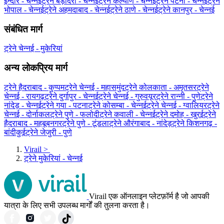
इन्दौर - चेन्नई
ट्रेने बड़ोदरा - चेन्नई
ट्रेने कल्याण - चेन्नई
ट्रेने पटना - चेन्नई
ट्रेने
भोपाल - चेन्नई
ट्रेने अहमदाबाद - चेन्नई
ट्रेने ठाणे - चेन्नई
ट्रेने कानपुर - चेन्नई
संबंधित मार्ग
ट्रेने चेन्नई - मुकेरियां
अन्य लोकप्रिय मार्ग
ट्रेने हैदराबाद - कुप्पम
ट्रेने चेन्नई - महासमुंद
ट्रेने कोलकाता - अमृतसर
ट्रेने
चेन्नई - रायगढ़
ट्रेने दुर्गापुर - चेन्नई
ट्रेने चेन्नई - गुरुवयूर
ट्रेने रान्नी - पुणे
ट्रेने
नांदेड़ - चेन्नई
ट्रेने गया - पटना
ट्रेने कोसम्बा - चेन्नई
ट्रेने चेन्नई - ग्‍वालियर
ट्रेने
चेन्नई - दोर्नाकल
ट्रेने पुणे - फलोदी
ट्रेने कवाली - चेन्नई
ट्रेने दमोह - खुरई
ट्रेने
हैदराबाद - महबूबनगर
ट्रेने पुणे - टूंडला
ट्रेने औरंगाबाद - नांदेड़
ट्रेने किशनगढ़ -
बांदीकुई
ट्रेने जेजुरी - पुणे
Virail
>
ट्रेने मुकेरियां - चेन्नई
Virail एक ऑनलाइन प्लेटफ़ॉर्म है जो आपकी
यात्रा के लिए सभी उपलब्ध मार्गों की तुलना करता है।