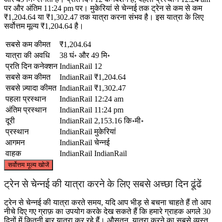
पर और अंतिम 11:24 pm पर। मुकेरियां से चेन्नई तक ट्रेन से कम से कम
₹1,204.64 या ₹1,302.47 तक यात्रा करना संभव है। इस यात्रा के लिए
सर्वोत्तम मूल्य ₹1,204.64 है।
सबसे कम कीमत
₹1,204.64
यात्रा की अवधि
38 घं॰ और 49 मि॰
प्रति दिन कनेक्शन
IndianRail
12
सबसे कम कीमत
IndianRail
₹1,204.64
सबसे ज़्यादा कीमत
IndianRail
₹1,302.47
पहला प्रस्थान
IndianRail
12:24 am
अंतिम प्रस्थान
IndianRail
11:24 pm
दूरी
IndianRail
2,153.16 कि॰मी॰
प्रस्थान
IndianRail
मुकेरियां
आगमन
IndianRail
चेन्नई
वाहक
IndianRail
IndianRail
©
CARTO
, ©
OpenStreetMap
contributors
सर्वोत्तम मूल्य खोजें
Mukerian
ट्रेन से चेन्नई की यात्रा करने के लिए सबसे अच्छा दिन ढूंढें
ट्रेन से चेन्नई की यात्रा करते समय, यदि आप भीड़ से बचना चाहते हैं तो आप
नीचे दिए गए ग्राफ़ का उपयोग करके देख सकते हैं कि हमारे ग्राहक अगले 30
दिनों में कितनी बार यात्रा कर रहे हैं। औसतन, यात्रा करने का सबसे व्यस्त