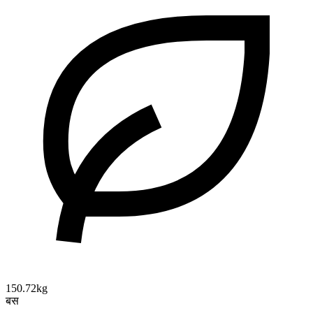
150.72kg
बस