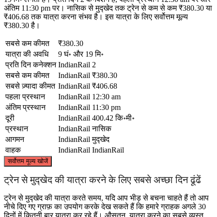
अंतिम 11:30 pm पर। नासिक से मुद्खेद तक ट्रेन से कम से कम ₹380.30 या
₹406.68 तक यात्रा करना संभव है। इस यात्रा के लिए सर्वोत्तम मूल्य
₹380.30 है।
सबसे कम कीमत
₹380.30
यात्रा की अवधि
9 घं॰ और 19 मि॰
प्रति दिन कनेक्शन
IndianRail
2
सबसे कम कीमत
IndianRail
₹380.30
सबसे ज़्यादा कीमत
IndianRail
₹406.68
पहला प्रस्थान
IndianRail
12:30 am
अंतिम प्रस्थान
IndianRail
11:30 pm
दूरी
IndianRail
400.42 कि॰मी॰
प्रस्थान
IndianRail
नासिक
आगमन
IndianRail
मुद्खेद
वाहक
IndianRail
IndianRail
©
CARTO
, ©
OpenStreetMap
contributors
सर्वोत्तम मूल्य खोजें
ट्रेन से मुद्खेद की यात्रा करने के लिए सबसे अच्छा दिन ढूंढें
ट्रेन से मुद्खेद की यात्रा करते समय, यदि आप भीड़ से बचना चाहते हैं तो आप
Nashik
नीचे दिए गए ग्राफ़ का उपयोग करके देख सकते हैं कि हमारे ग्राहक अगले 30
दिनों में कितनी बार यात्रा कर रहे हैं। औसतन, यात्रा करने का सबसे व्यस्त