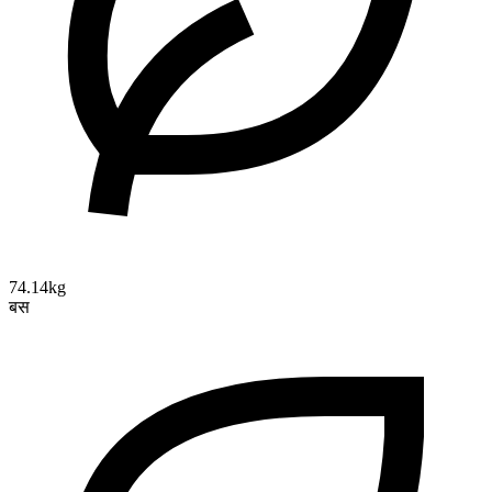
74.14kg
बस