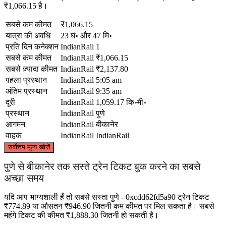
₹1,066.15 है।
सबसे कम कीमत
₹1,066.15
यात्रा की अवधि
23 घं॰ और 47 मि॰
प्रति दिन कनेक्शन
IndianRail
1
सबसे कम कीमत
IndianRail
₹1,066.15
सबसे ज़्यादा कीमत
IndianRail
₹2,137.80
पहला प्रस्थान
IndianRail
5:05 am
अंतिम प्रस्थान
IndianRail
9:35 am
दूरी
IndianRail
1,059.17 कि॰मी॰
प्रस्थान
IndianRail
पुणे
आगमन
IndianRail
बीकानेर
वाहक
IndianRail
IndianRail
©
CARTO
, ©
OpenStreetMap
contributors
सर्वोत्तम मूल्य खोजें
Bikaner
पुणे से बीकानेर तक सस्ते ट्रेन टिकट बुक करने का सबसे
अच्छा समय
यदि आप भाग्यशाली हैं तो सबसे सस्ता पुणे - 0xcdd62fd5a90 ट्रेन टिकट
₹774.89 या औसतन ₹946.90 जितनी कम कीमत पर मिल सकता है। सबसे
महंगे टिकट की कीमत ₹1,888.30 जितनी हो सकती है।