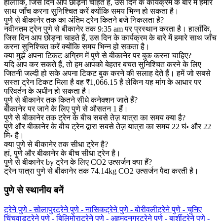
हालाँकि, जिस दिन आप छोड़ना चाहते हैं, उस दिन के कार्यक्रम के बारे में हमारे
साथ जाँच करना सुनिश्चित करें क्योंकि समय भिन्न हो सकता है।
पुणे से बीकानेर तक का अंतिम ट्रेन कितने बजे निकलता है?
नवीनतम ट्रेन पुणे से बीकानेर तक 9:35 am पर प्रस्थान करता है। हालाँकि,
जिस दिन आप छोड़ना चाहते हैं, उस दिन के कार्यक्रम के बारे में हमारे साथ जाँच
करना सुनिश्चित करें क्योंकि समय भिन्न हो सकता है।
क्या मुझे अपना टिकट अग्रिम में पुणे से बीकानेर पर बुक करना चाहिए?
यदि आप कर सकते हैं, तो हम आपको बेहतर बचत सुनिश्चित करने के लिए
जितनी जल्दी हो सके अपना टिकट बुक करने की सलाह देते हैं। हमें जो सबसे
सस्ता ट्रेन टिकट मिला है वह ₹1,066.15 है लेकिन यह मांग के आधार पर
परिवर्तन के अधीन हो सकता है।
पुणे से बीकानेर तक कितने सीधे कनेक्शन जाते हैं?
बीकानेर पर जाने के लिए पुणे से औसतन 1 हैं।
पुणे से बीकानेर तक ट्रेन के बीच सबसे तेज़ यात्रा का समय क्या है?
पुणे और बीकानेर के बीच ट्रेन द्वारा सबसे तेज़ यात्रा का समय 22 घं॰ और 22
मि॰ है।
क्या पुणे से बीकानेर तक सीधा ट्रेन है?
हां, पुणे और बीकानेर के बीच सीधा ट्रेन है।
पुणे से बीकानेर by ट्रेन के लिए CO2 उत्सर्जन क्या हैं?
ट्रेन यात्रा पुणे से बीकानेर तक 74.14kg CO2 उत्सर्जन पैदा करती है।
पुणे से स्थानीय बनें
ट्रेने पुणे - सोलापुर
ट्रेने पुणे - नासिक
ट्रेने पुणे - बोरीवली
ट्रेने पुणे - चुनिए
चिंचवाड़
ट्रेने पुणे - बिलिमोरा
ट्रेने पुणे - अहमदनगर
ट्रेने पुणे - बार्शी
ट्रेने पुणे -