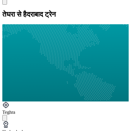
तेघरा से हैदराबाद ट्रेन
Teghra