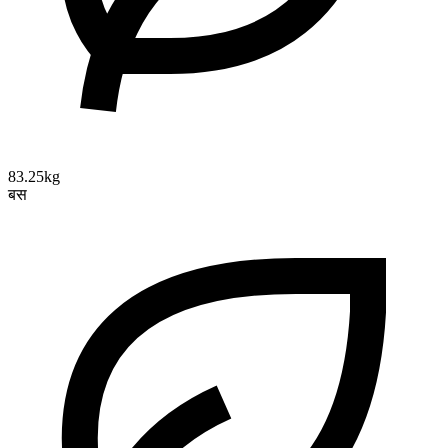
83.25kg
बस