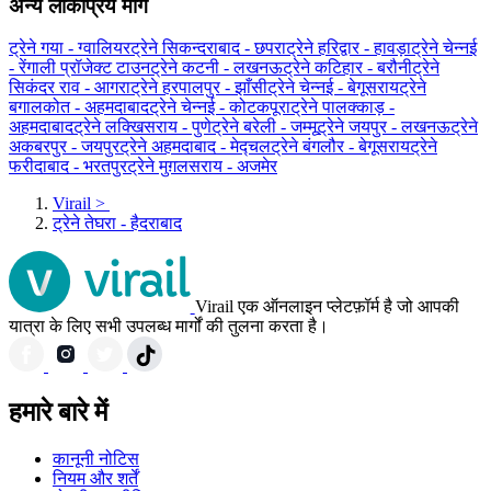
अन्य लोकप्रिय मार्ग
ट्रेने गया - ग्‍वालियर
ट्रेने सिकन्दराबाद - छपरा
ट्रेने हरिद्वार - हावड़ा
ट्रेने चेन्नई
- रेंगाली प्रॉजेक्ट टाउन
ट्रेने कटनी - लखनऊ
ट्रेने कटिहार - बरौनी
ट्रेने
सिकंदर राव - आगरा
ट्रेने हरपालपुर - झाँसी
ट्रेने चेन्नई - बेगूसराय
ट्रेने
बगालकोत - अहमदाबाद
ट्रेने चेन्नई - कोटकपूरा
ट्रेने पालक्काड़ -
अहमदाबाद
ट्रेने लक्खिसराय - पुणे
ट्रेने बरेली - जम्मू
ट्रेने जयपुर - लखनऊ
ट्रेने
अकबरपुर - जयपुर
ट्रेने अहमदाबाद - मेद्चल
ट्रेने बंगलौर - बेगूसराय
ट्रेने
फरीदाबाद - भरतपुर
ट्रेने मुग़लसराय - अजमेर
Virail
>
ट्रेने तेघरा - हैदराबाद
Virail एक ऑनलाइन प्लेटफ़ॉर्म है जो आपकी
यात्रा के लिए सभी उपलब्ध मार्गों की तुलना करता है।
हमारे बारे में
कानूनी नोटिस
नियम और शर्तें