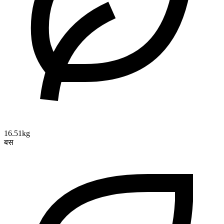
16.51kg
बस