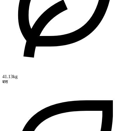
41.13kg
बस