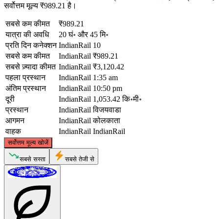
सर्वोत्तम मूल्य ₹989.21 है।
सबसे कम कीमत
₹989.21
यात्रा की अवधि
20 घं॰ और 45 मि॰
प्रति दिन कनेक्शन
IndianRail
10
सबसे कम कीमत
IndianRail
₹989.21
सबसे ज़्यादा कीमत
IndianRail
₹3,120.42
पहला प्रस्थान
IndianRail
1:35 am
अंतिम प्रस्थान
IndianRail
10:50 pm
दूरी
IndianRail
1,053.42 कि॰मी॰
प्रस्थान
IndianRail
विजयवाडा
आगमन
IndianRail
कोलकाता
वाहक
IndianRail
IndianRail
©
CARTO
, ©
OpenStreetMap
contributors
सर्वोत्तम मूल्य खोजें
Kolkata
सबसे सस्ता
सबसे तेजी से