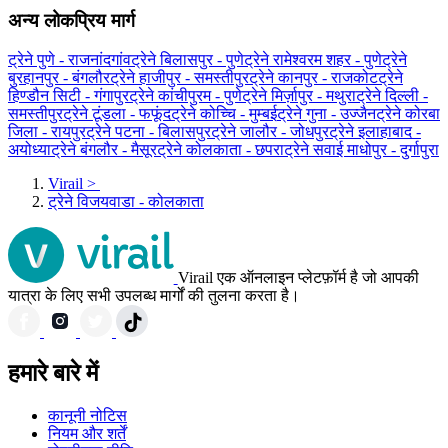
अन्य लोकप्रिय मार्ग
ट्रेने पुणे - राजनांदगांव
ट्रेने बिलासपुर - पुणे
ट्रेने रामेश्वरम शहर - पुणे
ट्रेने
बुरहानपुर - बंगलौर
ट्रेने हाजीपुर - समस्तीपुर
ट्रेने कानपुर - राजकोट
ट्रेने
हिण्डौन सिटी - गंगापुर
ट्रेने कांचीपुरम - पुणे
ट्रेने मिर्ज़ापुर - मथुरा
ट्रेने दिल्ली -
समस्तीपुर
ट्रेने टूंडला - फफूंद
ट्रेने कोच्चि - मुम्बई
ट्रेने गुना - उज्जैन
ट्रेने कोरबा
जिला - रायपुर
ट्रेने पटना - बिलासपुर
ट्रेने जालौर - जोधपुर
ट्रेने इलाहाबाद -
अयोध्या
ट्रेने बंगलौर - मैसूर
ट्रेने कोलकाता - छपरा
ट्रेने सवाई माधोपुर - दुर्गापुरा
Virail
>
ट्रेने विजयवाडा - कोलकाता
Virail एक ऑनलाइन प्लेटफ़ॉर्म है जो आपकी
यात्रा के लिए सभी उपलब्ध मार्गों की तुलना करता है।
हमारे बारे में
कानूनी नोटिस
नियम और शर्तें