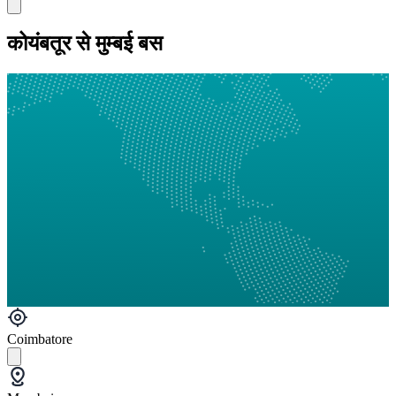
कोयंबतूर से मुम्बई बस
Coimbatore