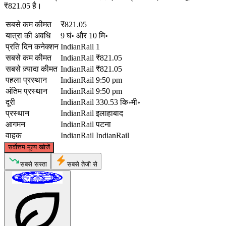
₹821.05 है।
सबसे कम कीमत
₹821.05
यात्रा की अवधि
9 घं॰ और 10 मि॰
प्रति दिन कनेक्शन
IndianRail
1
सबसे कम कीमत
IndianRail
₹821.05
सबसे ज़्यादा कीमत
IndianRail
₹821.05
पहला प्रस्थान
IndianRail
9:50 pm
अंतिम प्रस्थान
IndianRail
9:50 pm
दूरी
IndianRail
330.53 कि॰मी॰
प्रस्थान
IndianRail
इलाहाबाद
आगमन
IndianRail
पटना
वाहक
IndianRail
IndianRail
©
CARTO
, ©
OpenStreetMap
contributors
सर्वोत्तम मूल्य खोजें
सबसे सस्ता
सबसे तेजी से
Patna
Allahabad