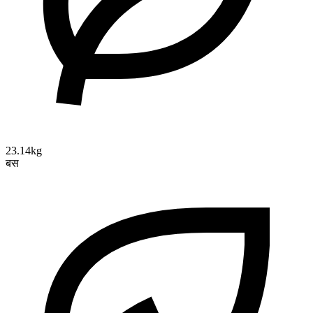
23.14kg
बस