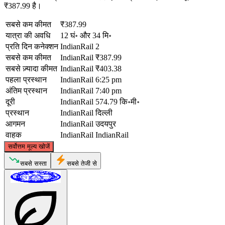
₹387.99 है।
सबसे कम कीमत
₹387.99
यात्रा की अवधि
12 घं॰ और 34 मि॰
प्रति दिन कनेक्शन
IndianRail
2
सबसे कम कीमत
IndianRail
₹387.99
सबसे ज़्यादा कीमत
IndianRail
₹403.38
पहला प्रस्थान
IndianRail
6:25 pm
अंतिम प्रस्थान
IndianRail
7:40 pm
दूरी
IndianRail
574.79 कि॰मी॰
प्रस्थान
IndianRail
दिल्ली
आगमन
IndianRail
उदयपुर
वाहक
IndianRail
IndianRail
©
CARTO
, ©
OpenStreetMap
contributors
सर्वोत्तम मूल्य खोजें
Delhi
सबसे सस्ता
सबसे तेजी से