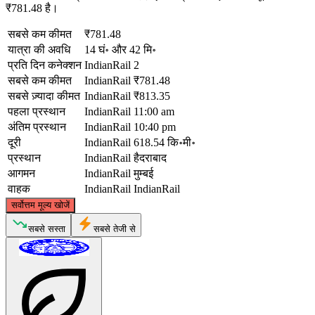
₹781.48 है।
सबसे कम कीमत
₹781.48
यात्रा की अवधि
14 घं॰ और 42 मि॰
प्रति दिन कनेक्शन
IndianRail
2
सबसे कम कीमत
IndianRail
₹781.48
सबसे ज़्यादा कीमत
IndianRail
₹813.35
पहला प्रस्थान
IndianRail
11:00 am
अंतिम प्रस्थान
IndianRail
10:40 pm
दूरी
IndianRail
618.54 कि॰मी॰
प्रस्थान
IndianRail
हैदराबाद
आगमन
IndianRail
मुम्बई
वाहक
IndianRail
IndianRail
©
CARTO
, ©
OpenStreetMap
contributors
सर्वोत्तम मूल्य खोजें
सबसे सस्ता
सबसे तेजी से
Mumbai