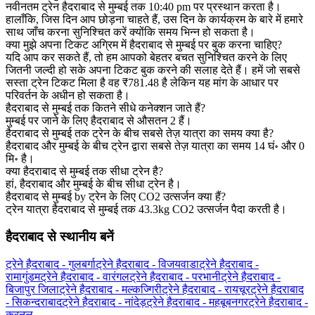
नवीनतम ट्रेन हैदराबाद से मुम्बई तक 10:40 pm पर प्रस्थान करता है।
हालाँकि, जिस दिन आप छोड़ना चाहते हैं, उस दिन के कार्यक्रम के बारे में हमारे
साथ जाँच करना सुनिश्चित करें क्योंकि समय भिन्न हो सकता है।
क्या मुझे अपना टिकट अग्रिम में हैदराबाद से मुम्बई पर बुक करना चाहिए?
यदि आप कर सकते हैं, तो हम आपको बेहतर बचत सुनिश्चित करने के लिए
जितनी जल्दी हो सके अपना टिकट बुक करने की सलाह देते हैं। हमें जो सबसे
सस्ता ट्रेन टिकट मिला है वह ₹781.48 है लेकिन यह मांग के आधार पर
परिवर्तन के अधीन हो सकता है।
हैदराबाद से मुम्बई तक कितने सीधे कनेक्शन जाते हैं?
मुम्बई पर जाने के लिए हैदराबाद से औसतन 2 हैं।
हैदराबाद से मुम्बई तक ट्रेन के बीच सबसे तेज़ यात्रा का समय क्या है?
हैदराबाद और मुम्बई के बीच ट्रेन द्वारा सबसे तेज़ यात्रा का समय 14 घं॰ और 0
मि॰ है।
क्या हैदराबाद से मुम्बई तक सीधा ट्रेन है?
हां, हैदराबाद और मुम्बई के बीच सीधा ट्रेन है।
हैदराबाद से मुम्बई by ट्रेन के लिए CO2 उत्सर्जन क्या हैं?
ट्रेन यात्रा हैदराबाद से मुम्बई तक 43.3kg CO2 उत्सर्जन पैदा करती है।
हैदराबाद से स्थानीय बनें
ट्रेने हैदराबाद - गुलबर्गा
ट्रेने हैदराबाद - विजयवाडा
ट्रेने हैदराबाद -
रामागुंडम
ट्रेने हैदराबाद - वारंगल
ट्रेने हैदराबाद - परभानी
ट्रेने हैदराबाद -
बिजापुर जिला
ट्रेने हैदराबाद - मल्कज्गिरी
ट्रेने हैदराबाद - रायचूर
ट्रेने हैदराबाद
- सिकन्दराबाद
ट्रेने हैदराबाद - नांदेड़
ट्रेने हैदराबाद - महबूबनगर
ट्रेने हैदराबाद -
कुरनूल