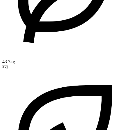
43.3kg
बस