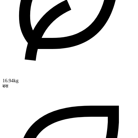
16.94kg
बस