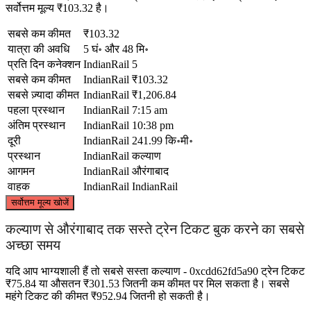
सर्वोत्तम मूल्य ₹103.32 है।
सबसे कम कीमत
₹103.32
यात्रा की अवधि
5 घं॰ और 48 मि॰
प्रति दिन कनेक्शन
IndianRail
5
सबसे कम कीमत
IndianRail
₹103.32
सबसे ज़्यादा कीमत
IndianRail
₹1,206.84
पहला प्रस्थान
IndianRail
7:15 am
अंतिम प्रस्थान
IndianRail
10:38 pm
दूरी
IndianRail
241.99 कि॰मी॰
प्रस्थान
IndianRail
कल्याण
आगमन
IndianRail
औरंगाबाद
वाहक
IndianRail
IndianRail
©
CARTO
, ©
OpenStreetMap
contributors
सर्वोत्तम मूल्य खोजें
कल्याण से औरंगाबाद तक सस्ते ट्रेन टिकट बुक करने का सबसे
अच्छा समय
Aurangabad
यदि आप भाग्यशाली हैं तो सबसे सस्ता कल्याण - 0xcdd62fd5a90 ट्रेन टिकट
₹75.84 या औसतन ₹301.53 जितनी कम कीमत पर मिल सकता है। सबसे
महंगे टिकट की कीमत ₹952.94 जितनी हो सकती है।