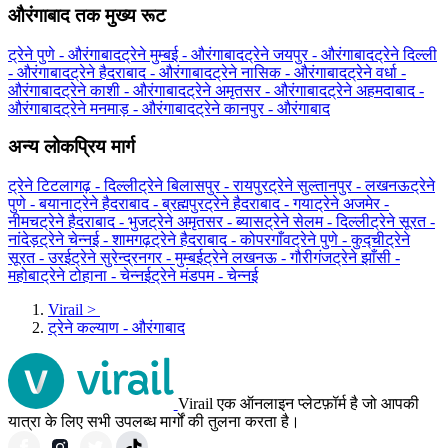
औरंगाबाद तक मुख्य रूट
ट्रेने पुणे - औरंगाबाद
ट्रेने मुम्बई - औरंगाबाद
ट्रेने जयपुर - औरंगाबाद
ट्रेने दिल्ली
- औरंगाबाद
ट्रेने हैदराबाद - औरंगाबाद
ट्रेने नासिक - औरंगाबाद
ट्रेने वर्धा -
औरंगाबाद
ट्रेने काशी - औरंगाबाद
ट्रेने अमृतसर - औरंगाबाद
ट्रेने अहमदाबाद -
औरंगाबाद
ट्रेने मनमाड़ - औरंगाबाद
ट्रेने कानपुर - औरंगाबाद
अन्य लोकप्रिय मार्ग
ट्रेने टिटलागढ़ - दिल्ली
ट्रेने बिलासपुर - रायपुर
ट्रेने सुल्तानपुर - लखनऊ
ट्रेने
पुणे - बयाना
ट्रेने हैदराबाद - ब्रह्मपुर
ट्रेने हैदराबाद - गया
ट्रेने अजमेर -
नीमच
ट्रेने हैदराबाद - भुज
ट्रेने अमृतसर - ब्यास
ट्रेने सेलम - दिल्ली
ट्रेने सूरत -
नांदेड़
ट्रेने चेन्नई - शामगढ़
ट्रेने हैदराबाद - कोपरगाँव
ट्रेने पुणे - कुद्ची
ट्रेने
सूरत - उरई
ट्रेने सुरेन्द्रनगर - मुम्बई
ट्रेने लखनऊ - गौरीगंज
ट्रेने झाँसी -
महोबा
ट्रेने टोहाना - चेन्नई
ट्रेने मंडपम - चेन्नई
Virail
>
ट्रेने कल्याण - औरंगाबाद
Virail एक ऑनलाइन प्लेटफ़ॉर्म है जो आपकी
यात्रा के लिए सभी उपलब्ध मार्गों की तुलना करता है।