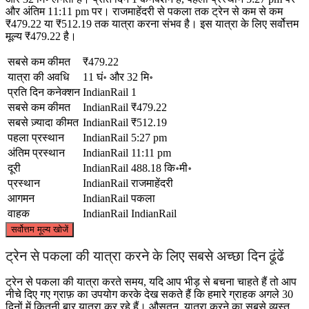
और अंतिम 11:11 pm पर। राजमाहेंदरी से पकला तक ट्रेन से कम से कम
₹479.22 या ₹512.19 तक यात्रा करना संभव है। इस यात्रा के लिए सर्वोत्तम
मूल्य ₹479.22 है।
सबसे कम कीमत
₹479.22
यात्रा की अवधि
11 घं॰ और 32 मि॰
प्रति दिन कनेक्शन
IndianRail
1
सबसे कम कीमत
IndianRail
₹479.22
सबसे ज़्यादा कीमत
IndianRail
₹512.19
पहला प्रस्थान
IndianRail
5:27 pm
अंतिम प्रस्थान
IndianRail
11:11 pm
दूरी
IndianRail
488.18 कि॰मी॰
प्रस्थान
IndianRail
राजमाहेंदरी
आगमन
IndianRail
पकला
वाहक
IndianRail
IndianRail
©
CARTO
, ©
OpenStreetMap
contributors
सर्वोत्तम मूल्य खोजें
Rajahmundry
ट्रेन से पकला की यात्रा करने के लिए सबसे अच्छा दिन ढूंढें
ट्रेन से पकला की यात्रा करते समय, यदि आप भीड़ से बचना चाहते हैं तो आप
नीचे दिए गए ग्राफ़ का उपयोग करके देख सकते हैं कि हमारे ग्राहक अगले 30
दिनों में कितनी बार यात्रा कर रहे हैं। औसतन, यात्रा करने का सबसे व्यस्त