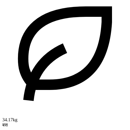
34.17kg
बस