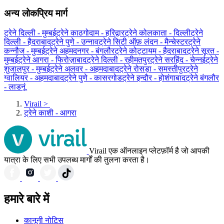
अन्य लोकप्रिय मार्ग
ट्रेने दिल्ली - मुम्बई
ट्रेने काठगोदाम - हरिद्वार
ट्रेने कोलकाता - दिल्ली
ट्रेने
दिल्ली - हैदराबाद
ट्रेने पुणे - उन्नाव
ट्रेने सिटी ऑफ़ लंदन - मैन्चेस्टर
ट्रेने
कन्नौज - मुम्बई
ट्रेने अहमदनगर - बंगलौर
ट्रेने कोट्टायम - हैदराबाद
ट्रेने सूरत -
मुम्बई
ट्रेने आगरा - फिरोज़ाबाद
ट्रेने दिल्ली - रहीमतपुर
ट्रेने सरहिंद - चेन्नई
ट्रेने
शुजालपुर - मुम्बई
ट्रेने अलवर - अहमदाबाद
ट्रेने रोसड़ा - समस्तीपुर
ट्रेने
ग्‍वालियर - अहमदाबाद
ट्रेने पुणे - कासरगोड
ट्रेने इन्दौर - होशंगाबाद
ट्रेने बंगलौर
- लाडनूं
Virail
>
ट्रेने काशी - आगरा
Virail एक ऑनलाइन प्लेटफ़ॉर्म है जो आपकी
यात्रा के लिए सभी उपलब्ध मार्गों की तुलना करता है।
हमारे बारे में
कानूनी नोटिस