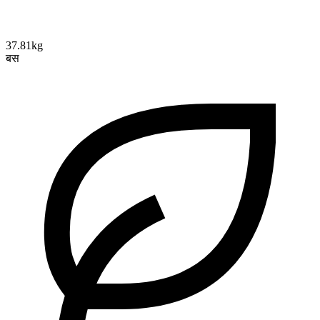
37.81kg
बस