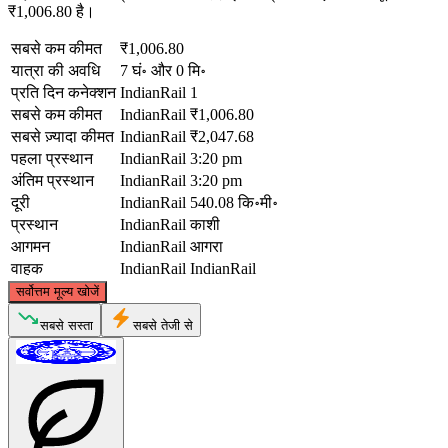
₹1,006.80 है।
सबसे कम कीमत
₹1,006.80
यात्रा की अवधि
7 घं॰ और 0 मि॰
प्रति दिन कनेक्शन
IndianRail
1
सबसे कम कीमत
IndianRail
₹1,006.80
सबसे ज़्यादा कीमत
IndianRail
₹2,047.68
पहला प्रस्थान
IndianRail
3:20 pm
अंतिम प्रस्थान
IndianRail
3:20 pm
दूरी
IndianRail
540.08 कि॰मी॰
प्रस्थान
IndianRail
काशी
आगमन
IndianRail
आगरा
वाहक
IndianRail
IndianRail
©
CARTO
, ©
OpenStreetMap
contributors
सर्वोत्तम मूल्य खोजें
सबसे सस्ता
सबसे तेजी से
Agra