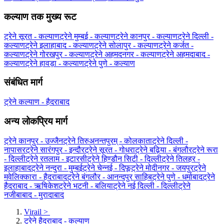
कल्याण तक मुख्य रूट
ट्रेने सूरत - कल्याण
ट्रेने मुम्बई - कल्याण
ट्रेने कानपुर - कल्याण
ट्रेने दिल्ली -
कल्याण
ट्रेने इलाहाबाद - कल्याण
ट्रेने सोलापुर - कल्याण
ट्रेने कर्जत -
कल्याण
ट्रेने गोरखपुर - कल्याण
ट्रेने अहमदनगर - कल्याण
ट्रेने अहमदाबाद -
कल्याण
ट्रेने हावड़ा - कल्याण
ट्रेने पुणे - कल्याण
संबंधित मार्ग
ट्रेने कल्याण - हैदराबाद
अन्य लोकप्रिय मार्ग
ट्रेने कानपुर - उज्जैन
ट्रेने तिरुअनन्तपुरम् - कोलकाता
ट्रेने दिल्ली -
नापासर
ट्रेने सारंगपुर - इन्दौर
ट्रेने सूरत - गोधरा
ट्रेने बढ़िया - बंगलौर
ट्रेने रूरा
- दिल्ली
ट्रेने रतलाम - इटारसी
ट्रेने हिण्डौन सिटी - दिल्ली
ट्रेने तिलहर -
इलाहाबाद
ट्रेने नन्दुरा - मुम्बई
ट्रेने चेन्नई - दिफू
ट्रेने मोदीनगर - जयपुर
ट्रेने
मवेलिक्कारा - हैदराबाद
ट्रेने बंगलौर - आनन्दपुर साहिब
ट्रेने पुणे - धर्माबाद
ट्रेने
हैदराबाद - ऋषिकेश
ट्रेने भटनी - बलिया
ट्रेने नई दिल्ली - दिल्ली
ट्रेने
नजीबाबाद - मुरादाबाद
Virail
>
ट्रेने हैदराबाद - कल्याण