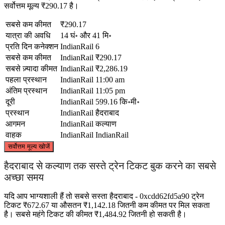
सर्वोत्तम मूल्य ₹290.17 है।
सबसे कम कीमत
₹290.17
यात्रा की अवधि
14 घं॰ और 41 मि॰
प्रति दिन कनेक्शन
IndianRail
6
सबसे कम कीमत
IndianRail
₹290.17
सबसे ज़्यादा कीमत
IndianRail
₹2,286.19
पहला प्रस्थान
IndianRail
11:00 am
अंतिम प्रस्थान
IndianRail
11:05 pm
दूरी
IndianRail
599.16 कि॰मी॰
प्रस्थान
IndianRail
हैदराबाद
आगमन
IndianRail
कल्याण
वाहक
IndianRail
IndianRail
©
CARTO
, ©
OpenStreetMap
contributors
सर्वोत्तम मूल्य खोजें
हैदराबाद से कल्याण तक सस्ते ट्रेन टिकट बुक करने का सबसे
अच्छा समय
Kalyan
यदि आप भाग्यशाली हैं तो सबसे सस्ता हैदराबाद - 0xcdd62fd5a90 ट्रेन
टिकट ₹672.67 या औसतन ₹1,142.18 जितनी कम कीमत पर मिल सकता
है। सबसे महंगे टिकट की कीमत ₹1,484.92 जितनी हो सकती है।