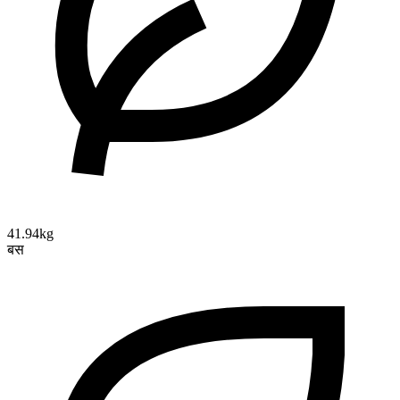
41.94kg
बस