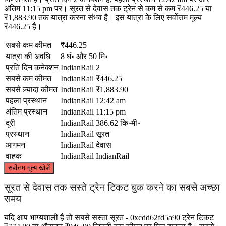
अंतिम 11:15 pm पर। सूरत से देवास तक ट्रेन से कम से कम ₹446.25 या
₹1,883.90 तक यात्रा करना संभव है। इस यात्रा के लिए सर्वोत्तम मूल्य
₹446.25 है।
सबसे कम कीमत
₹446.25
यात्रा की अवधि
8 घं॰ और 50 मि॰
प्रति दिन कनेक्शन
IndianRail
2
सबसे कम कीमत
IndianRail
₹446.25
सबसे ज़्यादा कीमत
IndianRail
₹1,883.90
पहला प्रस्थान
IndianRail
12:42 am
अंतिम प्रस्थान
IndianRail
11:15 pm
दूरी
IndianRail
386.62 कि॰मी॰
प्रस्थान
IndianRail
सूरत
आगमन
IndianRail
देवास
वाहक
IndianRail
IndianRail
©
CARTO
, ©
OpenStreetMap
contributors
सर्वोत्तम मूल्य खोजें
Dewas
सूरत से देवास तक सस्ते ट्रेन टिकट बुक करने का सबसे अच्छा
समय
यदि आप भाग्यशाली हैं तो सबसे सस्ता सूरत - 0xcdd62fd5a90 ट्रेन टिकट