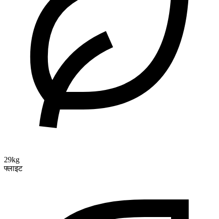
29kg
फ्लाइट