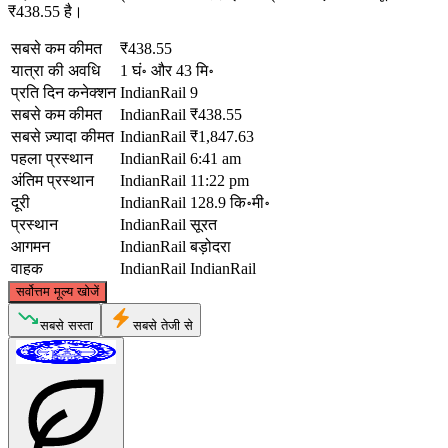
₹438.55 है।
सबसे कम कीमत
₹438.55
यात्रा की अवधि
1 घं॰ और 43 मि॰
प्रति दिन कनेक्शन
IndianRail
9
सबसे कम कीमत
IndianRail
₹438.55
सबसे ज़्यादा कीमत
IndianRail
₹1,847.63
पहला प्रस्थान
IndianRail
6:41 am
अंतिम प्रस्थान
IndianRail
11:22 pm
दूरी
IndianRail
128.9 कि॰मी॰
प्रस्थान
IndianRail
सूरत
आगमन
IndianRail
बड़ोदरा
वाहक
IndianRail
IndianRail
©
CARTO
, ©
OpenStreetMap
contributors
सर्वोत्तम मूल्य खोजें
Vadodara
सबसे सस्ता
सबसे तेजी से