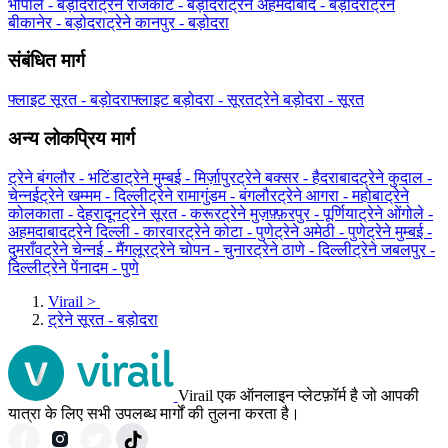
भोपाल - बड़ोदरा
ट्रेने राजकोट - बड़ोदरा
ट्रेने अहमदाबाद - बड़ोदरा
ट्रेने
बीकानेर - बड़ोदरा
ट्रेने कानपुर - बड़ोदरा
संबंधित मार्ग
फ्लाइट सूरत - बड़ोदरा
फ्लाइट बड़ोदरा - सूरत
ट्रेने बड़ोदरा - सूरत
अन्य लोकप्रिय मार्ग
ट्रेने बंगलौर - भटिंडा
ट्रेने मुम्बई - मिर्ज़ापुर
ट्रेने बक्सर - हैदराबाद
ट्रेने कुदाल -
चेन्नई
ट्रेने खम्मम - दिल्ली
ट्रेने रामागुंडम - बंगलौर
ट्रेने आगरा - महोबा
ट्रेने
कोलकाता - देहरादून
ट्रेने सूरत - करूर
ट्रेने मुज़फ़्फ़रपुर - पूर्णिया
ट्रेने ओंगोले -
अहमदाबाद
ट्रेने दिल्ली - कारवार
ट्रेने कोटा - पुणे
ट्रेने अमेठी - पुणे
ट्रेने मुम्बई -
दुमराँव
ट्रेने चेन्नई - मैंगलूर
ट्रेने चोपन - चुनार
ट्रेने ठाणे - दिल्ली
ट्रेने जबलपुर -
दिल्ली
ट्रेने पेंनादम - पुणे
Virail
>
ट्रेने सूरत - बड़ोदरा
Virail एक ऑनलाइन प्लेटफ़ॉर्म है जो आपकी
यात्रा के लिए सभी उपलब्ध मार्गों की तुलना करता है।